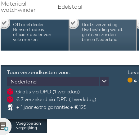
PC of smartphone opladen via de USB aansluiti
Materiaal
Edelstaal
plank. Bekijkt u
een filmpje van de Bernard 
hier
watchwinder
Officieel dealer
Gratis verzending
BensonTrade is
Uw bestelling wordt
officieel dealer van
gratis verzonden
vele merken.
binnen Nederland.
Toon verzendkosten voor:
Leve
4
Nederland
Gratis via DPD (1 werkdag)
€ 7 verzekerd via DPD (1 werkdag)
+ 1 jaar extra garantie: + € 125
Voeg toe aan
vergelijking