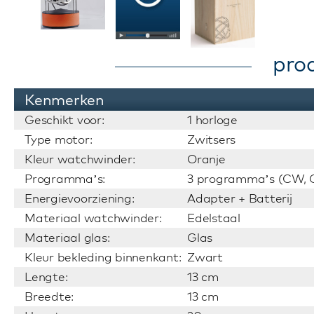
pro
Kenmerken
Geschikt voor:
1 horloge
Type motor:
Zwitsers
Kleur watchwinder:
Oranje
Programma’s:
3 programma’s (CW, C
Energievoorziening:
Adapter + Batterij
Materiaal watchwinder:
Edelstaal
Materiaal glas:
Glas
Kleur bekleding binnenkant:
Zwart
Lengte:
13 cm
Breedte:
13 cm