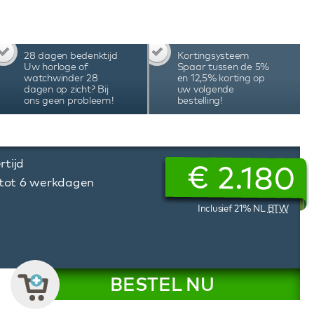
ng. Dit is techniek en design van de bovenste
Favre Planet Winding System watchwinder.
28 dagen bedenktijd
Kortingsysteem
Uw horloge of
Spaar tussen de 5%
watchwinder 28
en 12,5% korting op
dagen op zicht? Bij
uw volgende
ons geen probleem!
bestelling!
rtijd
€
2.180
 tot 6 werkdagen
Inclusief 21% NL
BTW
BESTEL NU