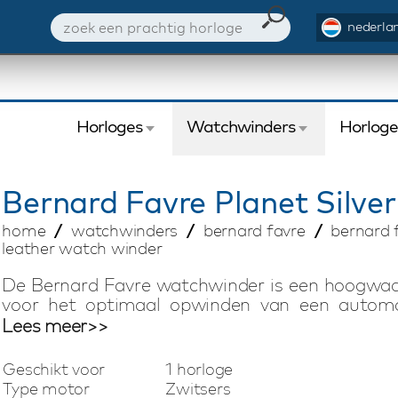
nederlan
Horloges
Watchwinders
Horlog
Bernard Favre
Planet Silve
home
watchwinders
bernard favre
bernard f
leather watch winder
De Bernard Favre watchwinder is een hoogwaar
voor het optimaal opwinden van een automa
System watchwinder is het resultaat van Zwits
Lees meer>>
windt u elk automatisch horloge probleemloos
watchwinder aan. De ingebouwde accu (100 dag
Geschikt voor
1 horloge
een kluis kunt bewaren of op reis kunt meene
Type motor
Zwitsers