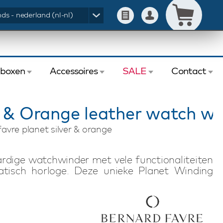
ds - nederland (nl-nl)
eboxen
Accessoires
SALE
Contact
r & Orange leather watch wi
avre planet silver & orange
dige watchwinder met vele functionaliteiten
tisch horloge. Deze unieke Planet Winding
erse techniek en precisie. Met 6 programma's
 op. De LED indicator geeft de status van de
en) zorgt ervoor dat u de watchwinder ook in
men. U kunt de watchwinder via netstroom, uw