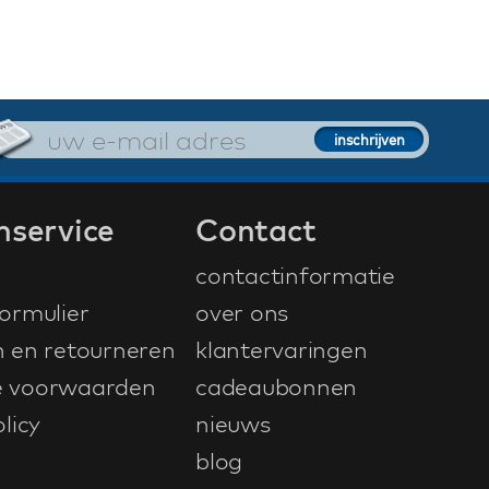
nservice
Contact
contactinformatie
ormulier
over ons
n en retourneren
klantervaringen
 voorwaarden
cadeaubonnen
licy
nieuws
blog