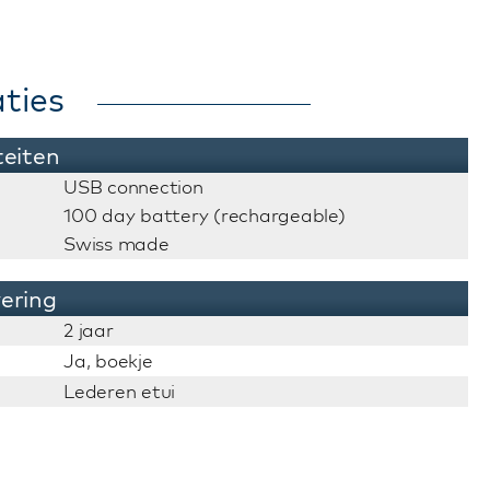
ties
teiten
USB connection
100 day battery (rechargeable)
Swiss made
vering
2 jaar
Ja, boekje
Lederen etui