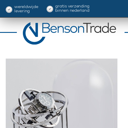
gratis verzending
wereldwijde
binnen nederland
levering