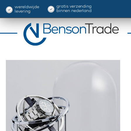
gratis verzending
wereldwijde
binnen nederland
levering