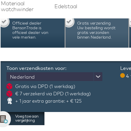
PC of smartphone opladen via de USB aansluiti
Materiaal
Edelstaal
plank. Bekijkt u
een filmpje van de Bernard 
hier
watchwinder
Officieel dealer
Gratis verzending
BensonTrade is
Uw bestelling wordt
officieel dealer van
gratis verzonden
vele merken.
binnen Nederland.
Toon verzendkosten voor:
Leve
4
Nederland
Gratis via DPD (1 werkdag)
€ 7 verzekerd via DPD (1 werkdag)
+ 1 jaar extra garantie: + € 125
Voeg toe aan
vergelijking