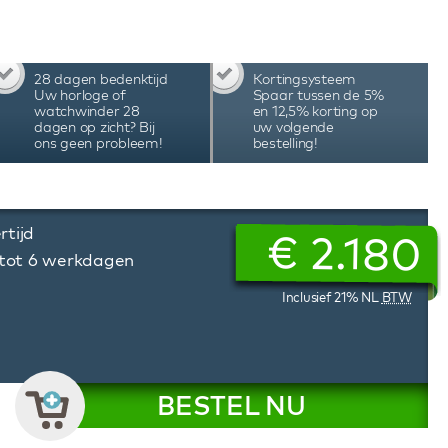
ng. Dit is techniek en design van de bovenste
Favre Planet Winding System watchwinder.
28 dagen bedenktijd
Kortingsysteem
Uw horloge of
Spaar tussen de 5%
watchwinder 28
en 12,5% korting op
dagen op zicht? Bij
uw volgende
ons geen probleem!
bestelling!
rtijd
€
2.180
 tot 6 werkdagen
Inclusief 21% NL
BTW
BESTEL NU