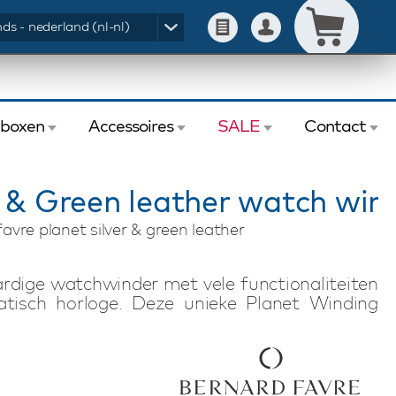
ds - nederland (nl-nl)
eboxen
Accessoires
SALE
Contact
r & Green leather watch win
avre planet silver & green leather
dige watchwinder met vele functionaliteiten
tisch horloge. Deze unieke Planet Winding
erse techniek en precisie. Met 6 programma's
 op. De LED indicator geeft de status van de
en) zorgt ervoor dat u de watchwinder ook in
men. U kunt de watchwinder via netstroom, uw