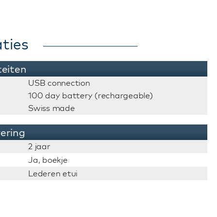
ties
teiten
USB connection
100 day battery (rechargeable)
Swiss made
vering
2 jaar
Ja, boekje
Lederen etui