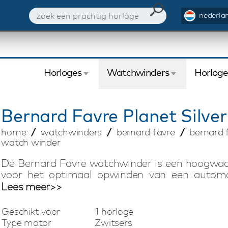
nederlan
Horloges
Watchwinders
Horlog
Bernard Favre
Planet Silve
home
watchwinders
bernard favre
bernard f
watch winder
De Bernard Favre watchwinder is een hoogwaar
voor het optimaal opwinden van een automa
System watchwinder is het resultaat van Zwits
Lees meer>>
windt u elk automatisch horloge probleemloos
watchwinder aan. De ingebouwde accu (100 dag
Geschikt voor
1 horloge
een kluis kunt bewaren of op reis kunt meene
Type motor
Zwitsers