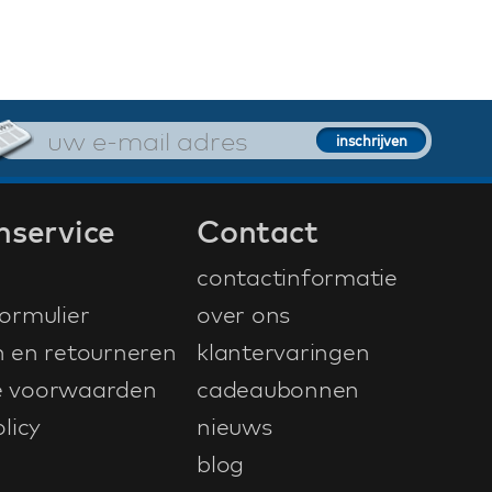
nservice
Contact
contactinformatie
ormulier
over ons
n en retourneren
klantervaringen
 voorwaarden
cadeaubonnen
licy
nieuws
blog