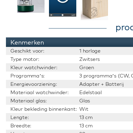
pro
Kenmerken
Geschikt voor:
1 horloge
Type motor:
Zwitsers
Kleur watchwinder:
Groen
Programma’s:
3 programma’s (CW, C
Energievoorziening:
Adapter + Batterij
Materiaal watchwinder:
Edelstaal
Materiaal glas:
Glas
Kleur bekleding binnenkant:
Wit
Lengte:
13 cm
Breedte:
13 cm