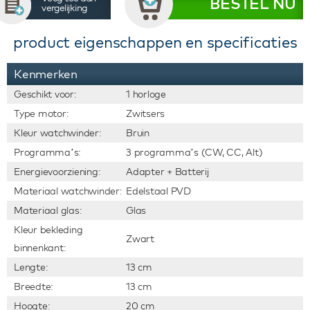
BESTEL NU
vergelijking
product eigenschappen en specificaties
Kenmerken
Geschikt voor:
1 horloge
Type motor:
Zwitsers
Kleur watchwinder:
Bruin
Programma’s:
3 programma’s (CW, CC, Alt)
Energievoorziening:
Adapter + Batterij
Materiaal watchwinder:
Edelstaal PVD
Materiaal glas:
Glas
Kleur bekleding
Zwart
binnenkant:
Lengte:
13 cm
Breedte:
13 cm
Hoogte:
20 cm