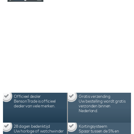
Officieel dealer
Gratis verzending
BensonTrade is officieel
Uw bestelling wordt gratis
dealer van vele merken.
verzonden binnen
Nederland.
28 dagen bedenktijd
Kortingsysteem
Uw horloge of watchwinder
Spaar tussen de 5% en