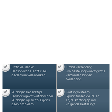
Officieel dealer
Gratis verzending
BensonTrade is officieel
Uw bestelling wordt gratis
dealer van vele merken.
verzonden binnen
Nederland.
28 dagen bedenktijd
Kortingsysteem
Uw horloge of watchwinder
Spaar tussen de 5% en
28 dagen op zicht? Bij ons
12,5% korting op uw
geen probleem!
volgende bestelling!