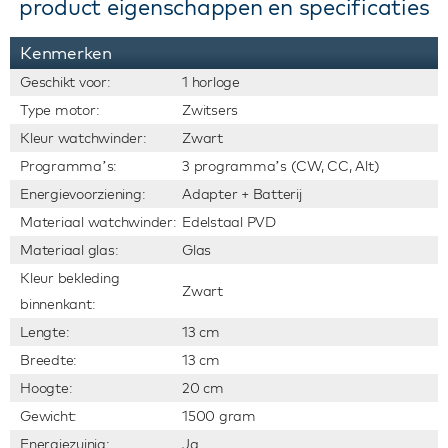
product eigenschappen en specificaties
Kenmerken
Geschikt voor:
1 horloge
Type motor:
Zwitsers
Kleur watchwinder:
Zwart
Programma’s:
3 programma’s (CW, CC, Alt)
Energievoorziening:
Adapter + Batterij
Materiaal watchwinder:
Edelstaal PVD
Materiaal glas:
Glas
Kleur bekleding
Zwart
binnenkant:
Lengte:
13 cm
Breedte:
13 cm
Hoogte:
20 cm
Gewicht:
1500 gram
Energiezuinig:
Ja