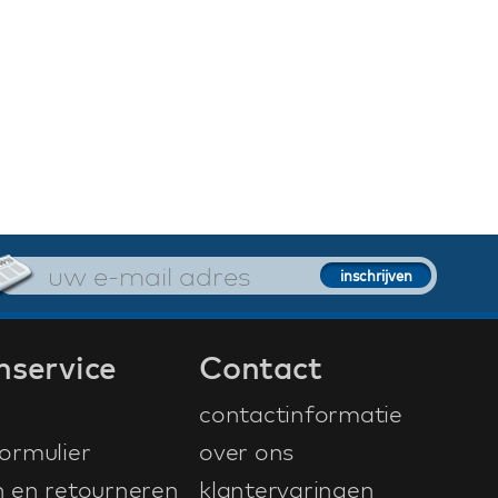
nservice
Contact
contactinformatie
ormulier
over ons
n en retourneren
klantervaringen