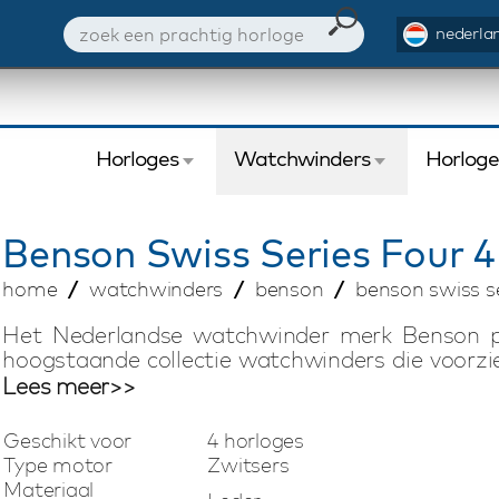
nederlan
Horloges
Watchwinders
Horlog
Benson
Swiss Series Four 4
home
watchwinders
benson
benson swiss se
Het Nederlandse watchwinder merk Benson p
hoogstaande collectie watchwinders die voorzie
geassembleerd in Nederland. De Swiss made mot
Lees meer>>
en behoren tot de beste op de markt. Deze c
Leather watchwinder is geschikt voor het opw
Geschikt voor
4 horloges
draairichting, het aantal omwentelingen per da
Type motor
Zwitsers
ingesteld kan worden. Door het speciaal ontwi
Materiaal