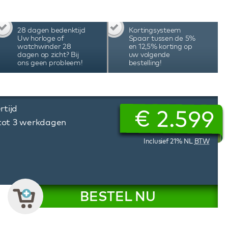
rdt geplaatst of eruit gehaald wordt. De
van één knop selecteer je in het LCD scherm
e van Zwitserse techniek, hoogwaardig
28 dagen bedenktijd
Kortingsysteem
 en assemblage in Nederland maken deze Benson
Uw horloge of
Spaar tussen de 5%
winder tot één van beste watchwinders ter
watchwinder 28
en 12,5% korting op
dagen op zicht? Bij
uw volgende
ons geen probleem!
bestelling!
rtijd
€
2.599
 tot 3 werkdagen
Inclusief 21% NL
BTW
BESTEL NU