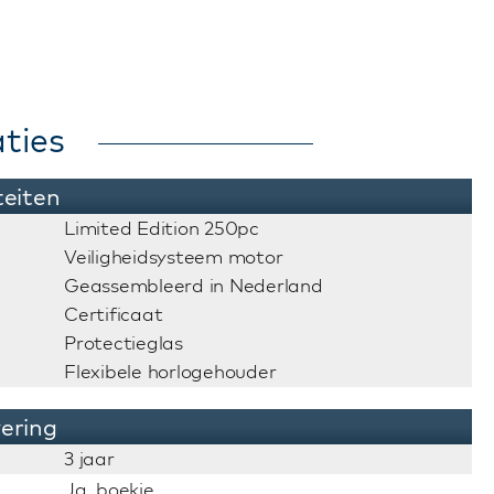
ties
teiten
Limited Edition 250pc
Veiligheidsysteem motor
Geassembleerd in Nederland
Certificaat
Protectieglas
Flexibele horlogehouder
vering
3 jaar
Ja, boekje