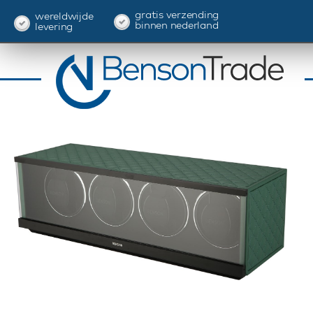
gratis verzending
wereldwijde
binnen nederland
levering