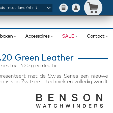
ds - nederland (nl-nl)
eboxen
Accessoires
SALE
Contact
.20 Green Leather
ries four 4.20 green leather
resenteert met de Swiss Series een nieuwe
n is van Zwitserse techniek en volledig wordt
oren zijn hebben een zeer laag geluidsniveau
ompacte Benson Swiss Series Four 4.20 Green
inden van elk automatisch horloge doordat de
g en de horlogehouder per horloge individueel
kkelde veiligheidsysteem ontkoppelt de motor