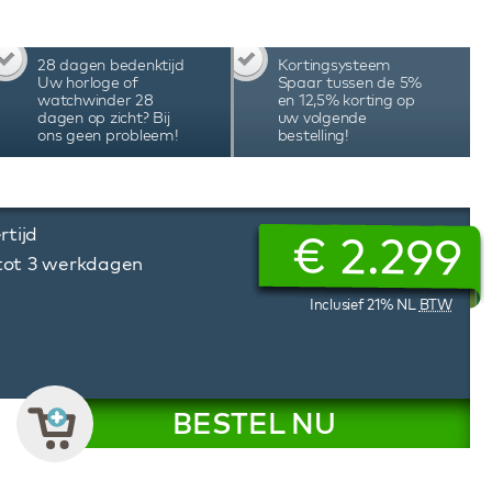
rdt geplaatst of eruit gehaald wordt. De
van één knop selecteer je in het LCD scherm
e van Zwitserse techniek, hoogwaardig
28 dagen bedenktijd
Kortingsysteem
 en assemblage in Nederland maken deze Benson
Uw horloge of
Spaar tussen de 5%
winder tot één van beste watchwinders ter
watchwinder 28
en 12,5% korting op
dagen op zicht? Bij
uw volgende
ons geen probleem!
bestelling!
rtijd
€
2.299
 tot 3 werkdagen
Inclusief 21% NL
BTW
BESTEL NU