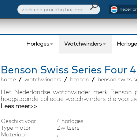
nederlan
Horloges
Watchwinders
Horlog
Benson
Swiss Series Four 4
home
watchwinders
benson
benson swiss se
Het Nederlandse watchwinder merk Benson p
hoogstaande collectie watchwinders die voorzie
geassembleerd in Nederland. De Swiss made mot
Lees meer>>
en behoren tot de beste op de markt. Deze c
Leather watchwinder is geschikt voor het opw
Geschikt voor
4 horloges
draairichting, het aantal omwentelingen per da
Type motor
Zwitsers
ingesteld kan worden. Door het speciaal ontwi
Materiaal