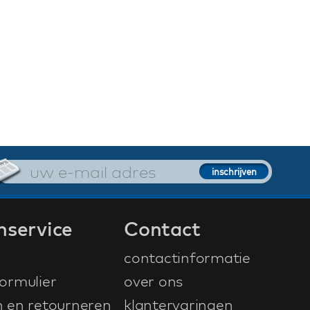
nservice
Contact
contactinformatie
ormulier
over ons
n en retourneren
klantervaringen