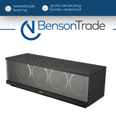
gratis verzending
wereldwijde
binnen nederland
levering