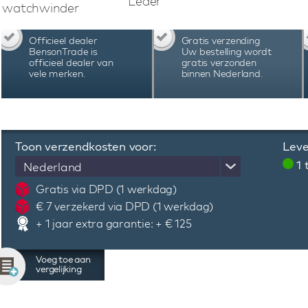
Leder
wanneer een horloge in de watchwinder wo
watchwinder
watchwinder werkt op netstroom. Door middel 
de gewenste instellingen. De combinati
Officieel dealer
Gratis verzending
materiaalgebruik, uitstekende functionaliteit
BensonTrade is
Uw bestelling wordt
Swiss Series Four 4.20 Black Leather watch
officieel dealer van
gratis verzonden
vele merken.
binnen Nederland.
wereld.
Toon verzendkosten voor:
Leve
1
Nederland
Gratis via DPD (1 werkdag)
€ 7 verzekerd via DPD (1 werkdag)
+ 1 jaar extra garantie: + € 125
Voeg toe aan
vergelijking