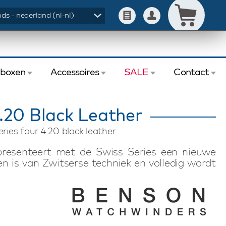
ds - nederland (nl-nl)
eboxen
Accessoires
SALE
Contact
.20 Black Leather
ries four 4.20 black leather
resenteert met de Swiss Series een nieuwe
n is van Zwitserse techniek en volledig wordt
oren zijn hebben een zeer laag geluidsniveau
ompacte Benson Swiss Series Four 4.20 Black
inden van elk automatisch horloge doordat de
g en de horlogehouder per horloge individueel
kkelde veiligheidsysteem ontkoppelt de motor