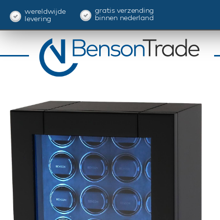
gratis verzending
wereldwijde
binnen nederland
levering