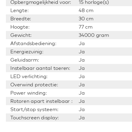
Opbergmogelijkheid voor:
15 horloge(s)
Lengte:
48 cm
Breedte:
30 cm
Hoogte:
77 cm
Gewicht:
34000 gram
Afstandsbediening:
Ja
Energiezuinig:
Ja
Geluidsarm:
Ja
Instelbaar aantal toeren:
Ja
LED verlichting:
Ja
Overwind protectie:
Ja
Power winding:
Ja
Rotoren apart instelbaar :
Ja
Start/stop systeem:
Ja
Touchscreen display:
Ja