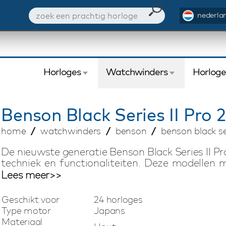
nederlan
Horloges
Watchwinders
Horlog
Benson
Black Series II Pro 
home
watchwinders
benson
benson black ser
De nieuwste generatie Benson Black Series II P
techniek en functionaliteiten. Deze modellen 
volledig met de hand vervaardigd en hebben 
Lees meer>>
Series II Pro 24 Black watchwinder is gesc
horloges, is afsluitbaar en biedt een extra o
Geschikt voor
24 horloges
instelbaar via het moderne touchscreen qua d
Type motor
Japans
dag (TPD). Hierdoor wind je elk automatisch h
Materiaal