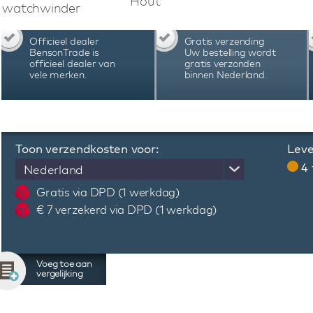
Hout
en veilig op. De Benson Black Series II Pro 24 
watchwinder
Japanse motoren, fingerprint slot, afstandsbed
opent, multi colour LED verlichting en power 
Officieel dealer
Gratis verzending
in 12-uur positie. De combinatie van hoogwaa
BensonTrade is
Uw bestelling wordt
deze Benson Black Series II Pro 24 Black watc
officieel dealer van
gratis verzonden
vele merken.
binnen Nederland.
20 automatische horloges. Bekijk de video 
horlogeaccessoire.
Toon verzendkosten voor:
Leve
4
Nederland
Gratis via DPD (1 werkdag)
€ 7 verzekerd via DPD (1 werkdag)
Voeg toe aan
vergelijking