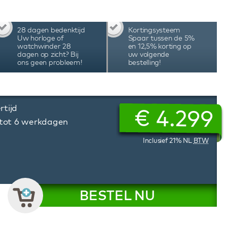
Black watchwinder is voorzien van hoogwaardige
iening, start/stop systeem wanneer je de deur
winding. De motoren starten en stoppen keurig
28 dagen bedenktijd
Kortingsysteem
rdige techniek en uitgebreide functies maken
Uw horloge of
Spaar tussen de 5%
hwinder de beste keuze voor het opwinden van
watchwinder 28
en 12,5% korting op
dagen op zicht? Bij
uw volgende
voor een compleet beeld van deze prachtige
ons geen probleem!
bestelling!
rtijd
€
4.299
 tot 6 werkdagen
Inclusief 21% NL
BTW
BESTEL NU