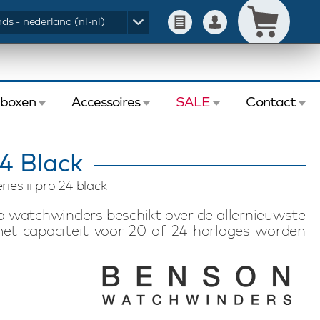
ds - nederland (nl-nl)
eboxen
Accessoires
SALE
Contact
24 Black
ies ii pro 24 black
ro watchwinders beschikt over de allernieuwste
met capaciteit voor 20 of 24 horloges worden
een prachtige afwerking. Deze Benson Black
hikt voor het opwinden van 24 automatische
pbergruimte. Dit model is volledig naar wens
raairichting en het aantal omwentelingen per
orloge, ongeacht merk of model, professioneel