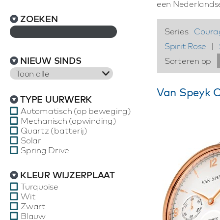
een Nederlandse 
ZOEKEN
Series
Coura
Spirit Rose
|
NIEUW SINDS
Sorteren op
Toon alle
Van Speyk C
TYPE UURWERK
Automatisch (op beweging)
Mechanisch (opwinding)
Quartz (batterij)
Solar
Spring Drive
KLEUR WIJZERPLAAT
Turquoise
Wit
Zwart
Blauw