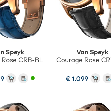
n Speyk
Van Speyk
 Rose CRB-BL
Courage Rose C
99
€ 1.099