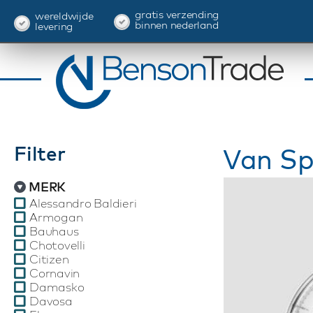
gratis verzending
wereldwijde
binnen nederland
levering
Filter
Van Sp
MERK
Alessandro Baldieri
Armogan
Bauhaus
Chotovelli
Citizen
Cornavin
Damasko
Davosa