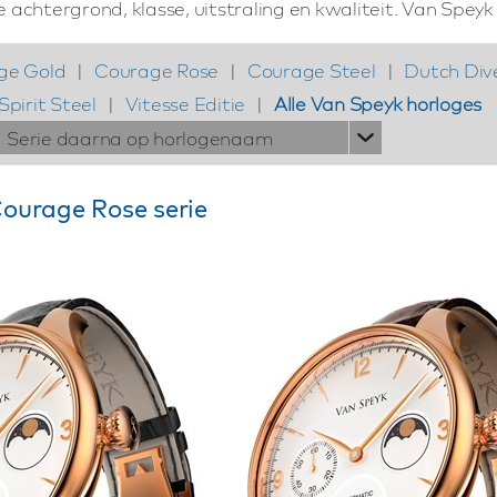
achtergrond, klasse, uitstraling en kwaliteit. Van Speyk b
ge Gold
|
Courage Rose
|
Courage Steel
|
Dutch Div
Spirit Steel
|
Vitesse Editie
|
Alle Van Speyk horloges
Serie daarna op horlogenaam
ourage Rose serie