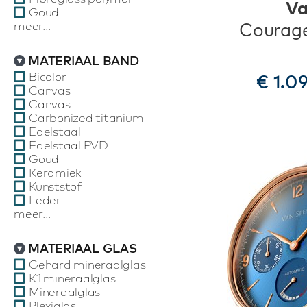
Va
Goud
meer...
Courag
MATERIAAL BAND
Bicolor
€ 1.0
Canvas
Canvas
Carbonized titanium
Edelstaal
Edelstaal PVD
Goud
Keramiek
Kunststof
Leder
meer...
MATERIAAL GLAS
Gehard mineraalglas
K1 mineraalglas
Mineraalglas
Plexiglas