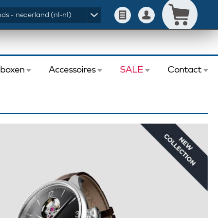
ds - nederland (nl-nl)
eboxen
Accessoires
SALE
Contact