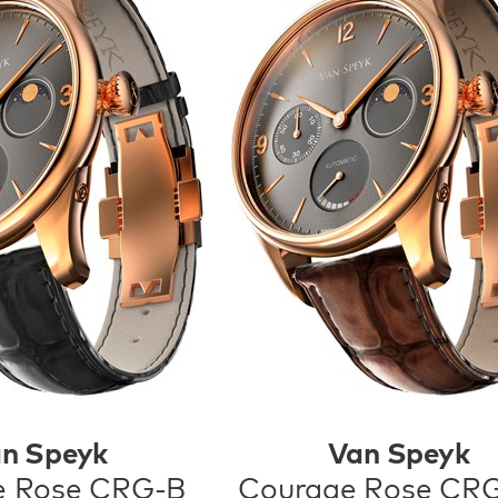
n Speyk
Van Speyk
e Rose CRG-B
Courage Rose CR