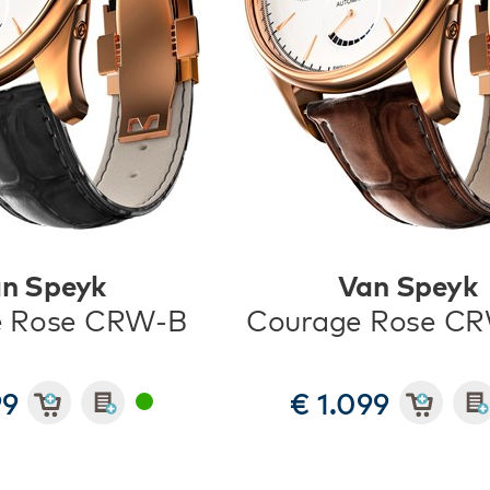
n Speyk
Van Speyk
e Rose CRW-B
Courage Rose C
99
€ 1.099