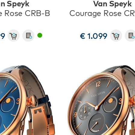
n Speyk
Van Speyk
e Rose CRB-B
Courage Rose C
99
€ 1.099