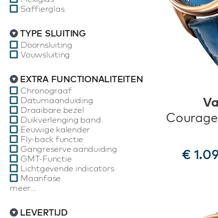
Saffierglas
TYPE SLUITING
Doornsluiting
Vouwsluiting
EXTRA FUNCTIONALITEITEN
Chronograaf
Va
Datumaanduiding
Draaibare bezel
Courage
Duikverlenging band
Eeuwige kalender
Fly-back functie
Gangreserve aanduiding
€ 1.0
GMT-Functie
Lichtgevende indicators
Maanfase
meer...
LEVERTIJD