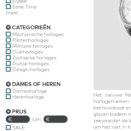
Elysee
Eone Time
meer...
CATEGORIEËN
Mechanische horloges
Pilotenhorloges
Militaire horloges
Duikhorloges
Zwitserse horloges
Duitse horloges
Design horloges
DAMES OF HEREN
Dameshorloge
Het nieuwe Ne
Herenhorloge
horlogemerken 
betrouwbaar en 
PRIJS
glazen bodem me
€
t/m
€
zeevaarder de bi
om het niet in 
SALE