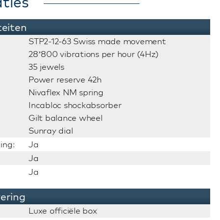
ties
teiten
STP2-12-63 Swiss made movement
28’800 vibrations per hour (4Hz)
35 jewels
Power reserve 42h
Nivaflex NM spring
Incabloc shockabsorber
Gilt balance wheel
Sunray dial
ing:
Ja
Ja
Ja
vering
Luxe officiële box