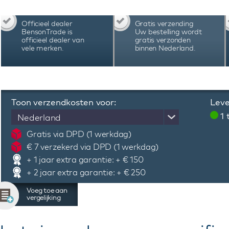
onderkant zicht op het automatisch uurwerk
kroon, rotor en vouwsluiting. De Van Speyk Cou
Officieel dealer
Gratis verzending
kleuren. Dit Van Speyk Courage CRW-B horloge 
BensonTrade is
Uw bestelling wordt
handleiding, certificaat en 3 jaar internationale 
officieel dealer van
gratis verzonden
vele merken.
binnen Nederland.
Toon verzendkosten voor:
Leve
1
Nederland
Gratis via DPD (1 werkdag)
€ 7 verzekerd via DPD (1 werkdag)
+ 1 jaar extra garantie: + € 150
+ 2 jaar extra garantie: + € 250
Voeg toe aan
vergelijking