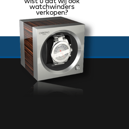
wist u dat wij ook
watchwinders
verkopen?