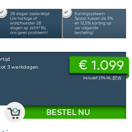
. Het Van Speyk monogram is verwerkt in de
rage horloges zijn leverbaar in verschillende
28 dagen bedenktijd
Kortingsysteem
wordt geleverd in een chique lederen etui met
Uw horloge of
Spaar tussen de 5%
garantie.
watchwinder 28
en 12,5% korting op
dagen op zicht? Bij
uw volgende
ons geen probleem!
bestelling!
rtijd
€
1.099
 tot 3 werkdagen
Inclusief 21% NL
BTW
BESTEL NU