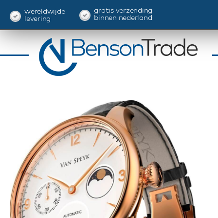
gratis verzending
wereldwijde
binnen nederland
levering