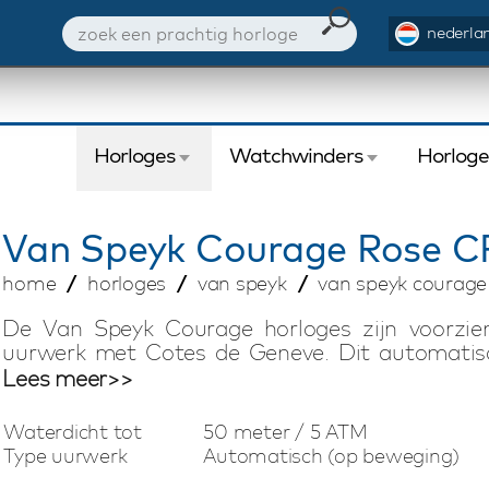
nederlan
Horloges
Watchwinders
Horlog
Van Speyk
Courage Rose 
home
horloges
van speyk
van speyk courage
De Van Speyk Courage horloges zijn voorzie
uurwerk met Cotes de Geneve. Dit automatisc
veer, Incabloc shock absorber. Het bijzondere 
Lees meer>>
small seconds, power reserve en de originele ma
met matte accenten heeft een zeer fraaie vorm
Waterdicht tot
50 meter / 5 ATM
Italiaanse kalfslederen horlogeband met quick 
Type uurwerk
Automatisch (op beweging)
elk Van Speyk Courage horloge voorzien van het 