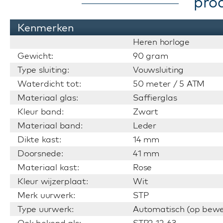
pro
Kenmerken
Heren horloge
Gewicht:
90 gram
Type sluiting:
Vouwsluiting
Waterdicht tot:
50 meter / 5 ATM
Materiaal glas:
Saffierglas
Kleur band:
Zwart
Materiaal band:
Leder
Dikte kast:
14 mm
Doorsnede:
41 mm
Materiaal kast:
Rose
Kleur wijzerplaat:
Wit
Merk uurwerk:
STP
Type uurwerk:
Automatisch (op bewe
Ook bekend als:
STP2-12-63