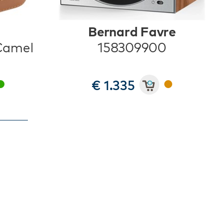
Bernard Favre
 Camel
158309900
€ 1.335