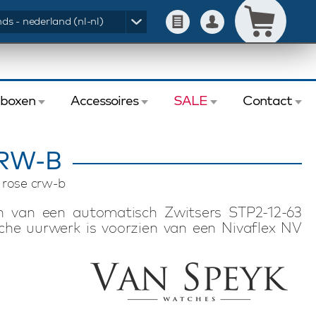
ds - nederland (nl-nl)
eboxen
Accessoires
SALE
Contact
CRW-B
 rose crw-b
n van een automatisch Zwitsers STP2-12-63
he uurwerk is voorzien van een Nivaflex NV
aan dit Van Speyk Courage CRW-B horloge is de
anfase. De gepolijste rosé kleurige horlogekast
 en is voorzien van een met de hand gemaakte
release systeem en vouwsluiting. Uiteraard is
uiterst sterke saffierglas en heeft het aan de