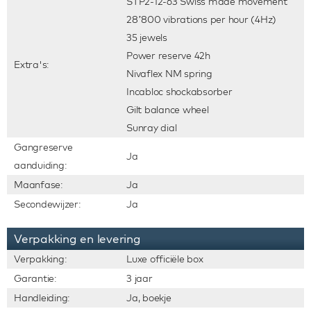
STP2-12-63 Swiss made movement
28’800 vibrations per hour (4Hz)
35 jewels
Power reserve 42h
Extra's:
Nivaflex NM spring
Incabloc shockabsorber
Gilt balance wheel
Sunray dial
Gangreserve
Ja
aanduiding:
Maanfase:
Ja
Secondewijzer:
Ja
Verpakking en levering
Verpakking:
Luxe officiële box
Garantie:
3 jaar
Handleiding:
Ja, boekje