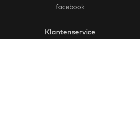
facebook
Klantenservice
faq
garantieformulier
annuleren en retourneren
algemene voorwaarden
privacy policy
Contact
contactinformatie
over ons