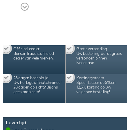
garantie.
Officieel dealer
Gratis verzending
BensonTrade is officieel
Uw bestelling wordt gratis
dealer van vele merken.
verzonden binnen
Nederland.
28 dagen bedenktijd
Kortingsysteem
Uw horloge of watchwinder
Spaar tussen de 5% en
28 dagen op zicht? Bij ons
12,5% korting op uw
geen probleem!
volgende bestelling!
Levertijd