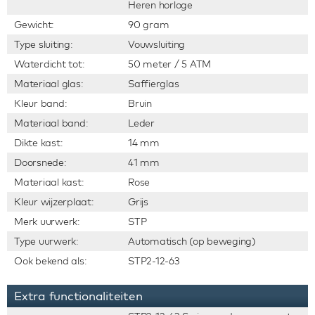
Heren horloge
Gewicht:
90 gram
Type sluiting:
Vouwsluiting
Waterdicht tot:
50 meter / 5 ATM
Materiaal glas:
Saffierglas
Kleur band:
Bruin
Materiaal band:
Leder
Dikte kast:
14 mm
Doorsnede:
41 mm
Materiaal kast:
Rose
Kleur wijzerplaat:
Grijs
Merk uurwerk:
STP
Type uurwerk:
Automatisch (op beweging)
Ook bekend als:
STP2-12-63
Extra functionaliteiten