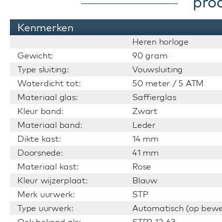
pro
Kenmerken
Heren horloge
Gewicht:
90 gram
Type sluiting:
Vouwsluiting
Waterdicht tot:
50 meter / 5 ATM
Materiaal glas:
Saffierglas
Kleur band:
Zwart
Materiaal band:
Leder
Dikte kast:
14 mm
Doorsnede:
41 mm
Materiaal kast:
Rose
Kleur wijzerplaat:
Blauw
Merk uurwerk:
STP
Type uurwerk:
Automatisch (op bewe
Ook bekend als:
STP2-12-63