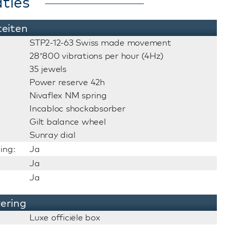
ties
teiten
STP2-12-63 Swiss made movement
28’800 vibrations per hour (4Hz)
35 jewels
Power reserve 42h
Nivaflex NM spring
Incabloc shockabsorber
Gilt balance wheel
Sunray dial
ing:
Ja
Ja
Ja
vering
Luxe officiële box