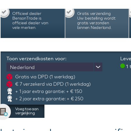
onderkant zicht op het automatisch uurwerk
kroon, rotor en vouwsluiting. De Van Speyk Cou
Officieel dealer
Gratis verzending
kleuren. Dit Van Speyk Courage CRB-B horloge 
BensonTrade is
Uw bestelling wordt
handleiding, certificaat en 3 jaar internationale 
officieel dealer van
gratis verzonden
vele merken.
binnen Nederland.
Toon verzendkosten voor:
Leve
1
Nederland
Gratis via DPD (1 werkdag)
€ 7 verzekerd via DPD (1 werkdag)
+ 1 jaar extra garantie: + € 150
+ 2 jaar extra garantie: + € 250
Voeg toe aan
vergelijking