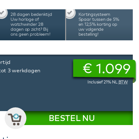
. Het Van Speyk monogram is verwerkt in de
rage horloges zijn leverbaar in verschillende
28 dagen bedenktijd
Kortingsysteem
wordt geleverd in een chique lederen etui met
Uw horloge of
Spaar tussen de 5%
garantie.
watchwinder 28
en 12,5% korting op
dagen op zicht? Bij
uw volgende
ons geen probleem!
bestelling!
rtijd
€
1.099
 tot 3 werkdagen
Inclusief 21% NL
BTW
BESTEL NU