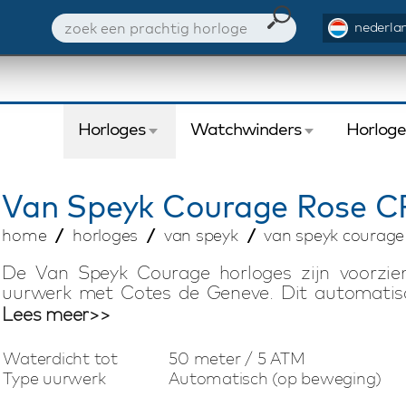
nederlan
Horloges
Watchwinders
Horlog
Van Speyk
Courage Rose C
home
horloges
van speyk
van speyk courage
De Van Speyk Courage horloges zijn voorzie
uurwerk met Cotes de Geneve. Dit automatisc
veer, Incabloc shock absorber. Het bijzondere 
Lees meer>>
small seconds, power reserve en de originele ma
met matte accenten heeft een zeer fraaie vorm
Waterdicht tot
50 meter / 5 ATM
Italiaanse kalfslederen horlogeband met quick 
Type uurwerk
Automatisch (op beweging)
elk Van Speyk Courage horloge voorzien van het 