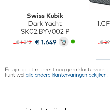
Swiss Kubik
Dark Yacht
1.C
SK02.BYV002 P
€ 1.649
€ 1.845
€ 2
Er zijn op dit moment nog geen klantervaringe
kunt wel
alle andere klantervaringen bekijken
.