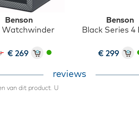
Benson
Benson
F Watchwinder
Black Series 4
€ 269
€ 299
99
reviews
n van dit product. U