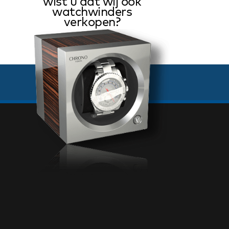
wist u dat wij ook
watchwinders
verkopen?