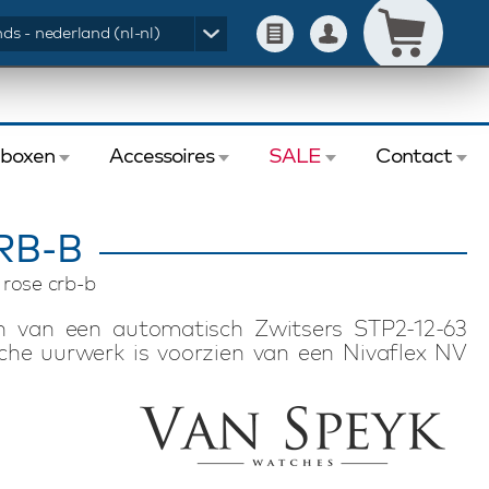
ds - nederland (nl-nl)
eboxen
Accessoires
SALE
Contact
RB-B
 rose crb-b
n van een automatisch Zwitsers STP2-12-63
he uurwerk is voorzien van een Nivaflex NV
aan dit Van Speyk Courage CRB-B horloge is de
anfase. De gepolijste rosé kleurige horlogekast
 en is voorzien van een met de hand gemaakte
release systeem en vouwsluiting. Uiteraard is
uiterst sterke saffierglas en heeft het aan de