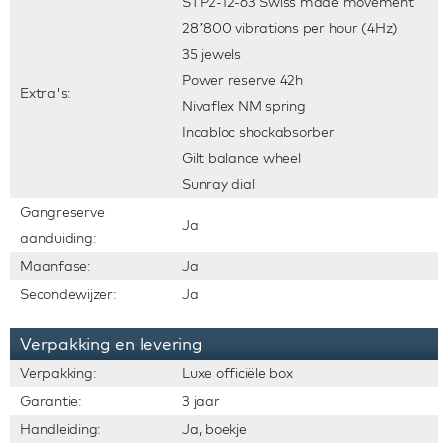
STP2-12-63 Swiss made movement
28’800 vibrations per hour (4Hz)
35 jewels
Power reserve 42h
Extra's:
Nivaflex NM spring
Incabloc shockabsorber
Gilt balance wheel
Sunray dial
Gangreserve
Ja
aanduiding:
Maanfase:
Ja
Secondewijzer:
Ja
Verpakking en levering
Verpakking:
Luxe officiële box
Garantie:
3 jaar
Handleiding:
Ja, boekje