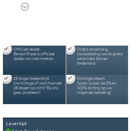
garantie.
Officieel dealer
Gratis verzending
BensonTrade is officieel
Uw bestelling wordt gratis
dealer van vele merken.
verzonden binnen
Nederland.
28 dagen bedenktijd
Kortingsysteem
Uw horloge of watchwinder
Spaar tussen de 5% en
28 dagen op zicht? Bij ons
12,5% korting op uw
geen probleem!
volgende bestelling!
Levertijd