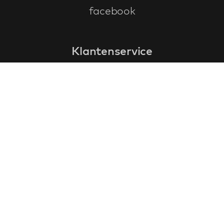
facebook
Klantenservice
faq
garantieformulier
annuleren en retourneren
algemene voorwaarden
privacy policy
Contact
contactinformatie
over ons