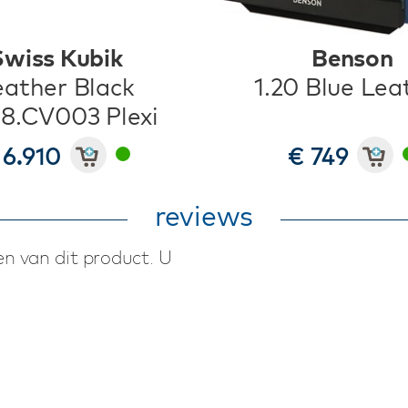
Swiss Kubik
Benson
eather Black
1.20 Blue Lea
8.CV003 Plexi
 6.910
€ 749
reviews
n van dit product. U