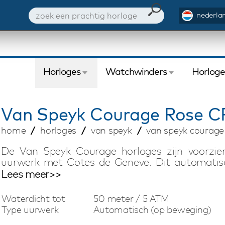
nederlan
Horloges
Watchwinders
Horlog
Van Speyk
Courage Rose 
home
horloges
van speyk
van speyk courage
De Van Speyk Courage horloges zijn voorzie
uurwerk met Cotes de Geneve. Dit automatisc
veer, Incabloc shock absorber. Het bijzondere
Lees meer>>
de small seconds, power reserve en de origi
horlogekast met matte accenten heeft een zee
Waterdicht tot
50 meter / 5 ATM
hand gemaakte Italiaanse kalfslederen h
Type uurwerk
Automatisch (op beweging)
vouwsluiting. Uiteraard is elk Van Speyk Cou