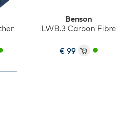
Benson
ther
LWB.3 Carbon Fibre
€ 99