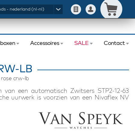
ds - nederland (nl-nl)
eboxen
Accessoires
SALE
Contact
CRW-LB
 rose crw-lb
n van een automatisch Zwitsers STP2-12-63
he uurwerk is voorzien van een Nivaflex NV
 aan dit Van Speyk Courage CRW-LB horloge is
nele maanfase. De gepolijste rosé kleurige
r fraaie vorm en is voorzien van een met de
orlogeband met quick release systeem en
rage horloge voorzien van het uiterst sterke