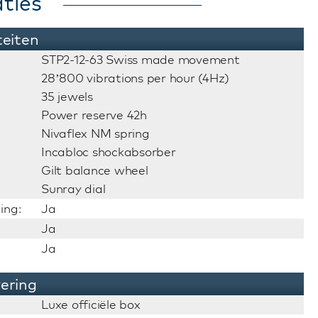
ties
teiten
STP2-12-63 Swiss made movement
28’800 vibrations per hour (4Hz)
35 jewels
Power reserve 42h
Nivaflex NM spring
Incabloc shockabsorber
Gilt balance wheel
Sunray dial
ing:
Ja
Ja
Ja
vering
Luxe officiële box