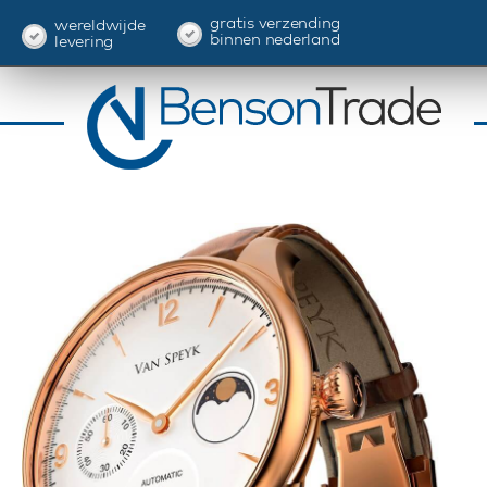
gratis verzending
wereldwijde
binnen nederland
levering