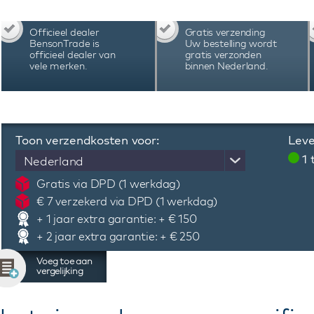
saffierglas en heeft het aan de onderkant zic
monogram is verwerkt in de kroon, rotor en vou
Officieel dealer
Gratis verzending
leverbaar in verschillende kleuren. Dit Van S
BensonTrade is
Uw bestelling wordt
een chique lederen etui met handleiding, certific
officieel dealer van
gratis verzonden
vele merken.
binnen Nederland.
Toon verzendkosten voor:
Leve
1
Nederland
Gratis via DPD (1 werkdag)
€ 7 verzekerd via DPD (1 werkdag)
+ 1 jaar extra garantie: + € 150
+ 2 jaar extra garantie: + € 250
Voeg toe aan
vergelijking