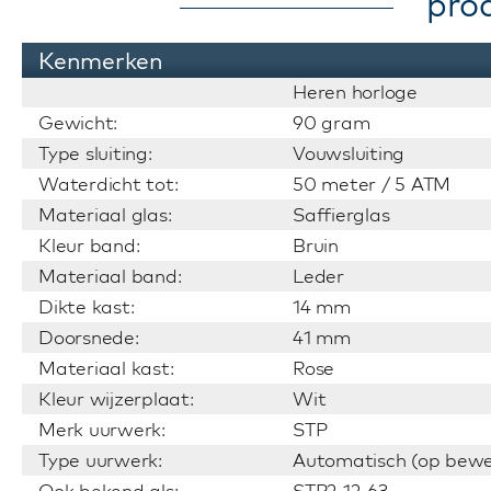
pro
Kenmerken
Heren horloge
Gewicht:
90 gram
Type sluiting:
Vouwsluiting
Waterdicht tot:
50 meter / 5 ATM
Materiaal glas:
Saffierglas
Kleur band:
Bruin
Materiaal band:
Leder
Dikte kast:
14 mm
Doorsnede:
41 mm
Materiaal kast:
Rose
Kleur wijzerplaat:
Wit
Merk uurwerk:
STP
Type uurwerk:
Automatisch (op bewe
Ook bekend als:
STP2-12-63