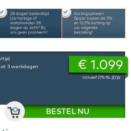
ht op het automatisch uurwerk. Het Van Speyk
wsluiting. De Van Speyk Courage horloges zijn
28 dagen bedenktijd
Kortingsysteem
peyk Courage CRW-LB horloge wordt geleverd in
Uw horloge of
Spaar tussen de 5%
aat en 3 jaar internationale garantie.
watchwinder 28
en 12,5% korting op
dagen op zicht? Bij
uw volgende
ons geen probleem!
bestelling!
rtijd
€
1.099
 tot 3 werkdagen
Inclusief 21% NL
BTW
BESTEL NU