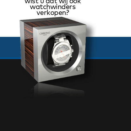
wist u dat wij ook
watchwinders
verkopen?