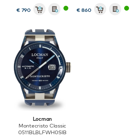
€ 790
€ 860
Locman
Montecristo Classic
0511BLBLFWH0SIB