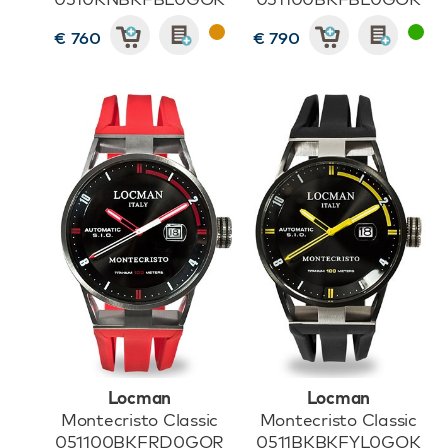
€ 760
€ 790
Locman
Locman
Montecristo Classic
Montecristo Classic
051100BKFRD0GOR
0511BKBKFYL0GOK