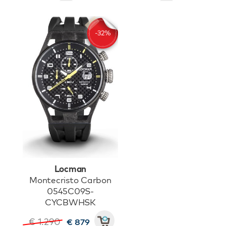
Locman
Montecristo Carbon
0545C09S-
CYCBWHSK
€ 1.290
€ 879