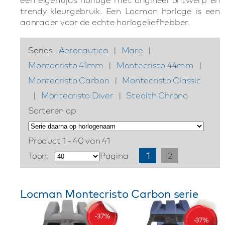
trendy kleurgebruik. Een Locman horloge is een
aanrader voor de echte horlogeliefhebber.
Series
Aeronautica
|
Mare
|
Montecristo 41mm
|
Montecristo 44mm
|
Montecristo Carbon
|
Montecristo Classic
|
Montecristo Diver
|
Stealth Chrono
Sorteren op
Product 1 - 40 van 41
Toon:
Pagina
1
2
Locman Montecristo Carbon serie