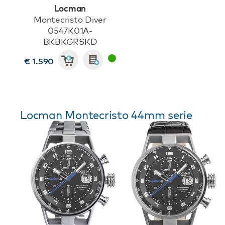
Locman
Montecristo Diver
0547K01A-
BKBKGRSKD
€ 1.590
Locman Montecristo 44mm serie