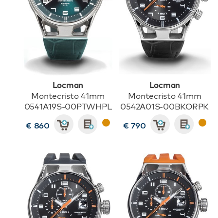
Locman
Locman
Montecristo 41mm
Montecristo 41mm
0541A19S-00PTWHPL
0542A01S-00BKORPK
€ 860
€ 790