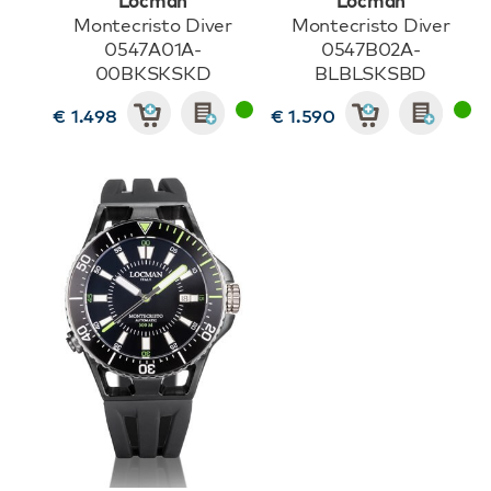
Locman
Locman
Montecristo Diver
Montecristo Diver
0547A01A-
0547B02A-
00BKSKSKD
BLBLSKSBD
€ 1.498
€ 1.590