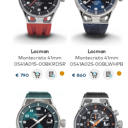
Locman
Locman
Montecristo 41mm
Montecristo 41mm
0541A01S-00BKRDSR
0541A02S-00BLWHPB
€ 790
€ 860