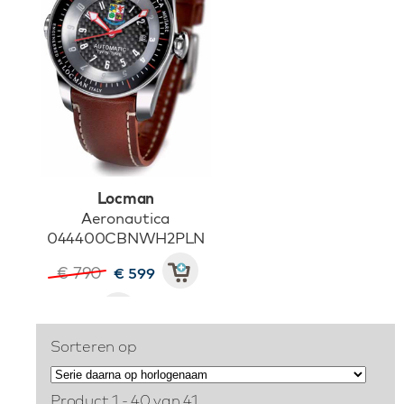
Locman
Aeronautica
044400CBNWH2PLN
€ 790
€ 599
Sorteren op
Product 1 - 40 van 41