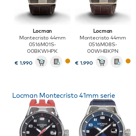
Locman
Locman
Montecristo 44mm
Montecristo 44mm
0516M01S-
0516M08S-
00BKWHPK
00WHBKPN
€ 1.990
€ 1.990
Locman Montecristo 41mm serie