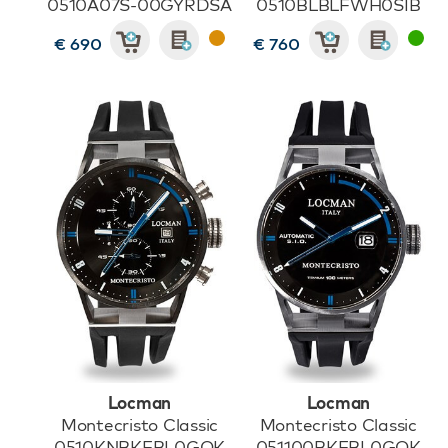
0510A07S-00GYRDSA
0510BLBLFWH0SIB
€ 690
€ 760
Locman
Locman
Montecristo Classic
Montecristo Classic
0510KNBKFBL0GOK
051100BKFBL0GOK