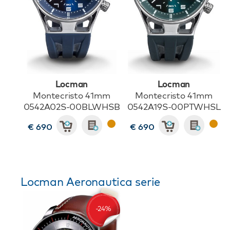
Locman
Locman
Montecristo 41mm
Montecristo 41mm
0542A02S-00BLWHSB
0542A19S-00PTWHSL
€ 690
€ 690
Locman Aeronautica serie