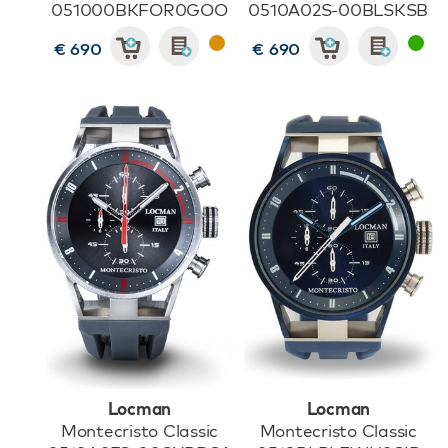
051000BKFOR0GOO
0510A02S-00BLSKSB
€ 690
€ 690
Locman
Locman
Montecristo Classic
Montecristo Classic