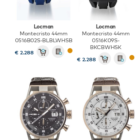
Locman
Locman
Montecristo 44mm
Montecristo 44mm
0516B02S-BLBLWHSB
0516K09S-
BKCBWHSK
€ 2.288
€ 2.288