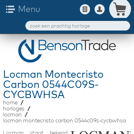
Locman
Montecristo
Carbon 0544C09S-
CYCBWHSA
home
horloges
locman
locman montecristo carbon 0544c09s-cycbwhsa
Locman staat bekend