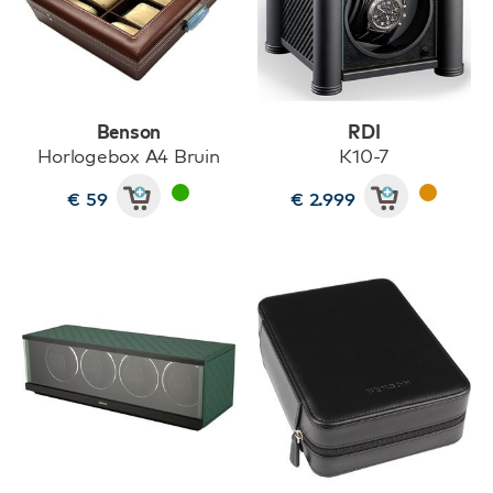
Benson
RDI
Horlogebox A4 Bruin
K10-7
€ 59
€ 2.999