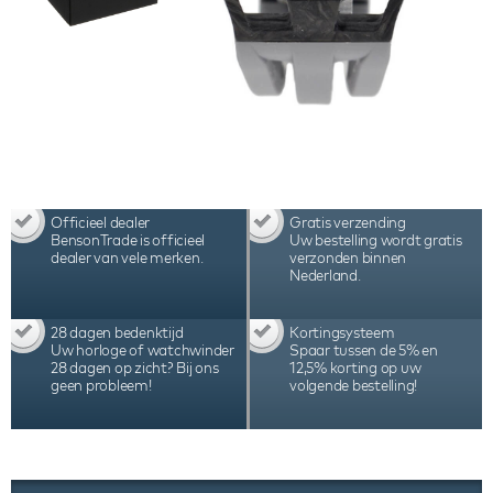
Officieel dealer
Gratis verzending
BensonTrade is officieel
Uw bestelling wordt gratis
dealer van vele merken.
verzonden binnen
Nederland.
28 dagen bedenktijd
Kortingsysteem
Uw horloge of watchwinder
Spaar tussen de 5% en
28 dagen op zicht? Bij ons
12,5% korting op uw
geen probleem!
volgende bestelling!