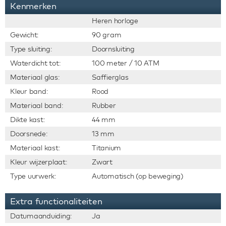
Kenmerken
Heren horloge
Gewicht:
90 gram
Type sluiting:
Doornsluiting
Waterdicht tot:
100 meter / 10 ATM
Materiaal glas:
Saffierglas
Kleur band:
Rood
Materiaal band:
Rubber
Dikte kast:
44 mm
Doorsnede:
13 mm
Materiaal kast:
Titanium
Kleur wijzerplaat:
Zwart
Type uurwerk:
Automatisch (op beweging)
Extra functionaliteiten
Datumaanduiding:
Ja