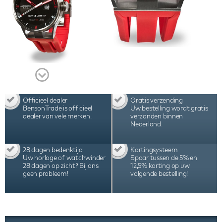
Officieel dealer
Gratis verzending
BensonTrade is officieel
Uw bestelling wordt gratis
dealer van vele merken.
verzonden binnen
Nederland.
28 dagen bedenktijd
Kortingsysteem
Uw horloge of watchwinder
Spaar tussen de 5% en
28 dagen op zicht? Bij ons
12,5% korting op uw
geen probleem!
volgende bestelling!