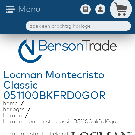
Locman
Montecristo
Classic
051100BKFRD0GOR
home
horloges
locman
locman montecristo classic 051100bkfrd0gor
Locman staat bekend