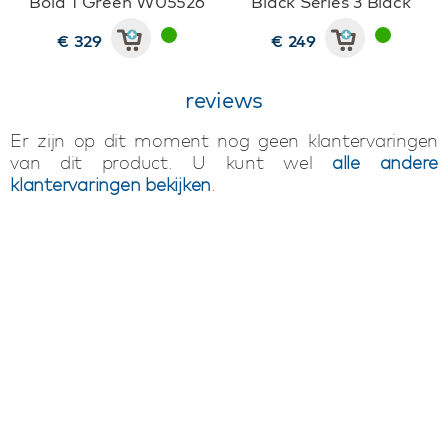
Bold 1 Green W05526
Black Series 3 Black
€ 329
€ 249
reviews
Er zijn op dit moment nog geen klantervaringen
van dit product. U kunt wel
alle andere
klantervaringen bekijken
.