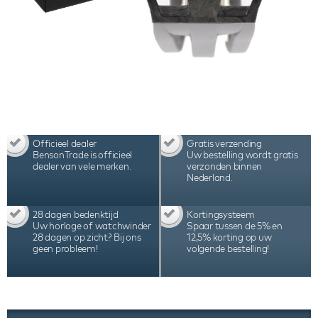
Officieel dealer
Gratis verzending
BensonTrade is officieel
Uw bestelling wordt gratis
dealer van vele merken.
verzonden binnen
Nederland.
28 dagen bedenktijd
Kortingsysteem
Uw horloge of watchwinder
Spaar tussen de 5% en
28 dagen op zicht? Bij ons
12,5% korting op uw
geen probleem!
volgende bestelling!