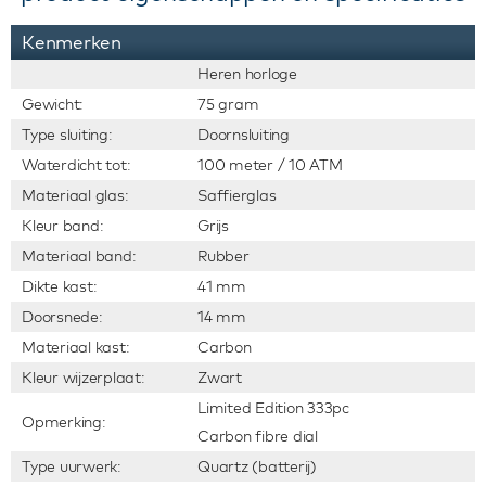
Kenmerken
Heren horloge
Gewicht:
75 gram
Type sluiting:
Doornsluiting
Waterdicht tot:
100 meter / 10 ATM
Materiaal glas:
Saffierglas
Kleur band:
Grijs
Materiaal band:
Rubber
Dikte kast:
41 mm
Doorsnede:
14 mm
Materiaal kast:
Carbon
Kleur wijzerplaat:
Zwart
Limited Edition 333pc
Opmerking:
Carbon fibre dial
Type uurwerk:
Quartz (batterij)