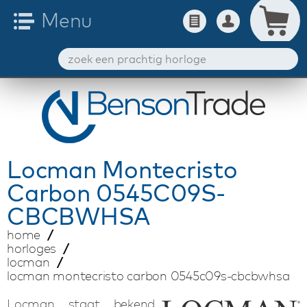
Locman
Montecristo
Carbon 0545C09S-
CBCBWHSA
home
horloges
locman
locman montecristo carbon 0545c09s-cbcbwhsa
Locman staat bekend