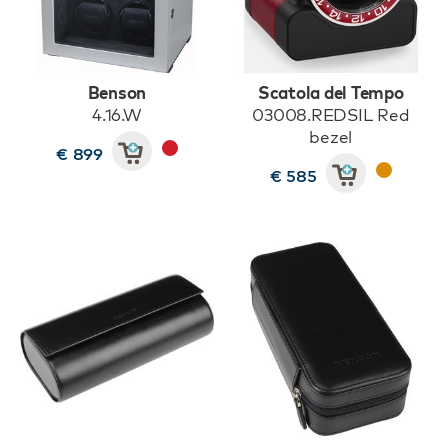
Benson
Scatola del Tempo
4.16.W
03008.REDSIL Red
bezel
€ 899
€ 585