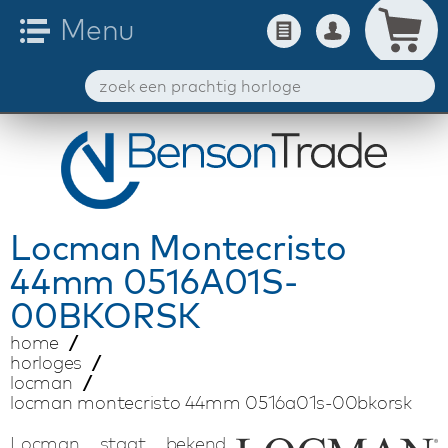
Locman
Montecristo
44mm 0516A01S-
00BKORSK
home
horloges
locman
locman montecristo 44mm 0516a01s-00bkorsk
Locman staat bekend