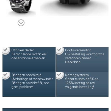
Officieel dealer
Gratis verzending
BensonTrade is officieel
Uw bestelling wordt gratis
dealer van vele merken.
verzonden binnen
Nederland.
28 dagen bedenktijd
Kortingsysteem
Uw horloge of watchwinder
Spaar tussen de 5% en
28 dagen op zicht? Bij ons
12,5% korting op uw
geen probleem!
volgende bestelling!