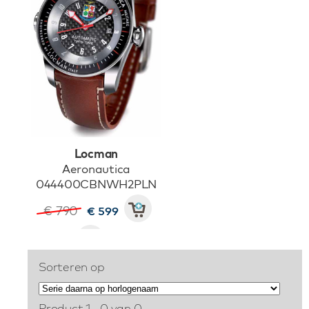
Locman
Aeronautica
044400CBNWH2PLN
€ 790
€ 599
Sorteren op
Product 1 - 0 van 0