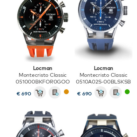
Locman
Locman
Montecristo Classic
Montecristo Classic
051000BKFOR0GOO
0510A02S-00BLSKSB
€ 690
€ 690