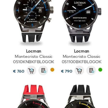
Locman
Locman
Montecristo Classic
Montecristo Classic
0510KNBKFBL0GOK
051100BKFBL0GOK
€ 760
€ 790