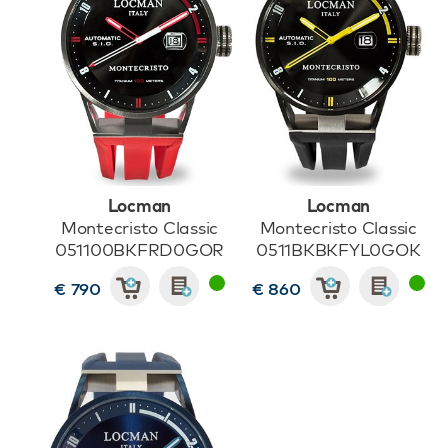
Locman
Locman
Montecristo Classic
Montecristo Classic
051100BKFRD0GOR
0511BKBKFYL0GOK
€ 790
€ 860