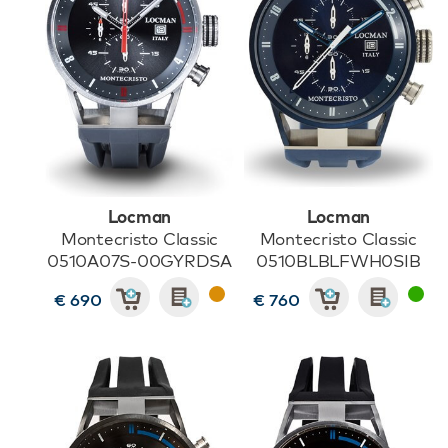
Locman
Locman
Montecristo Classic
Montecristo Classic
0510A07S-00GYRDSA
0510BLBLFWH0SIB
€ 690
€ 760