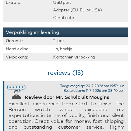
Extra's:
USB port
Adapter (EU, EU or USA)
Certificate
Verpakking en levering
Garantie:
2 jaar
Handleiding:
Ja, boekje
Verpakking:
Kartonnen verpakking
reviews (15)
Toegevoegd op: 20-7-2026 om 19:59 uur
Besteldatum: 11-7-2026 om 08:40 uur
Review door Mr. Schulz uit Mougins
Excellent experience from start to finish. The
Benson watch winder exceeded my
expectations in terms of quality, finish and silent
operation. Great value for money, fast shipping
and outstanding customer service. Highly