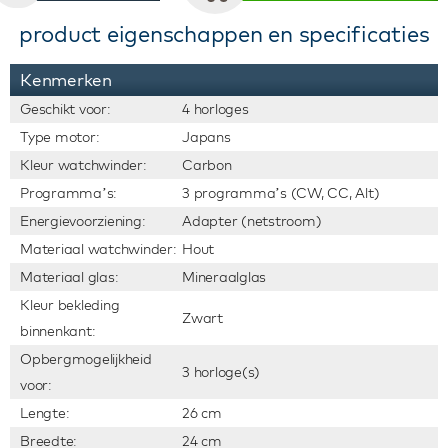
product eigenschappen en specificaties
Kenmerken
Geschikt voor:
4 horloges
Type motor:
Japans
Kleur watchwinder:
Carbon
Programma’s:
3 programma’s (CW, CC, Alt)
Energievoorziening:
Adapter (netstroom)
Materiaal watchwinder:
Hout
Materiaal glas:
Mineraalglas
Kleur bekleding
Zwart
binnenkant:
Opbergmogelijkheid
3 horloge(s)
voor:
Lengte:
26 cm
Breedte:
24 cm