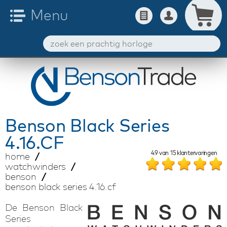
Benson
Black Series
4.16.CF
4.9
van
15
klantervaringen
home
watchwinders
benson
benson black series 4.16.cf
De Benson Black
Series