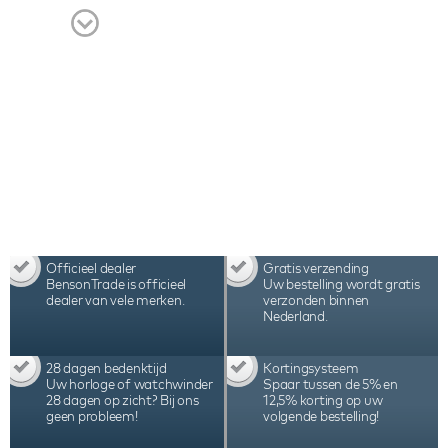
Officieel dealer
Gratis verzending
BensonTrade is officieel
Uw bestelling wordt gratis
dealer van vele merken.
verzonden binnen
Nederland.
28 dagen bedenktijd
Kortingsysteem
Uw horloge of watchwinder
Spaar tussen de 5% en
28 dagen op zicht? Bij ons
12,5% korting op uw
geen probleem!
volgende bestelling!