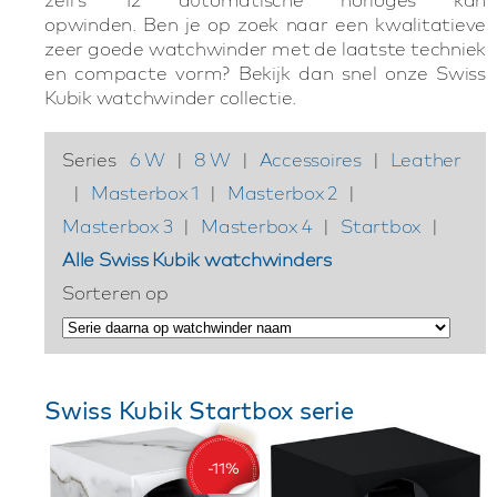
opwinden. Ben je op zoek naar een kwalitatieve
zeer goede watchwinder met de laatste techniek
en compacte vorm? Bekijk dan snel onze Swiss
Kubik watchwinder collectie.
Series
6 W
|
8 W
|
Accessoires
|
Leather
|
Masterbox 1
|
Masterbox 2
|
Masterbox 3
|
Masterbox 4
|
Startbox
|
Alle Swiss Kubik watchwinders
Sorteren op
Swiss Kubik Startbox serie