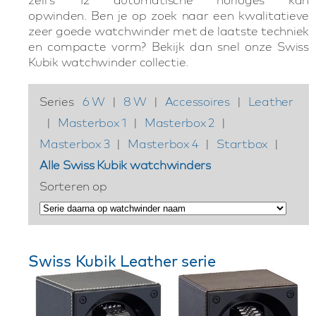
opwinden. Ben je op zoek naar een kwalitatieve
zeer goede watchwinder met de laatste techniek
en compacte vorm? Bekijk dan snel onze Swiss
Kubik watchwinder collectie.
Series
6 W
|
8 W
|
Accessoires
|
Leather
|
Masterbox 1
|
Masterbox 2
|
Masterbox 3
|
Masterbox 4
|
Startbox
|
Alle Swiss Kubik watchwinders
Sorteren op
Swiss Kubik Leather serie