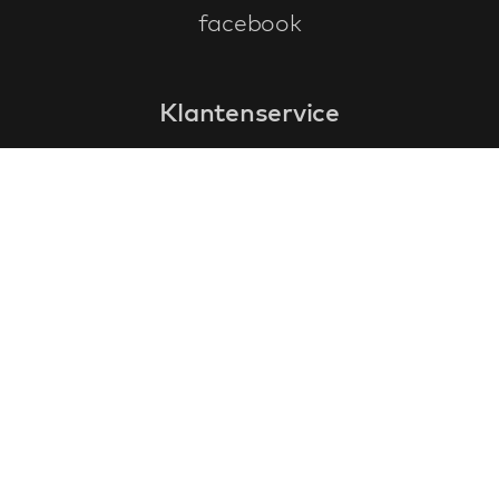
facebook
Klantenservice
faq
garantieformulier
annuleren en retourneren
algemene voorwaarden
privacy policy
Contact
contactinformatie
over ons