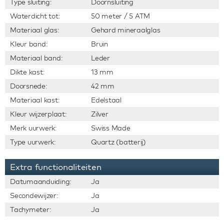
Type sluiting:
Doornsluiting
Waterdicht tot:
50 meter / 5 ATM
Materiaal glas:
Gehard mineraalglas
Kleur band:
Bruin
Materiaal band:
Leder
Dikte kast:
13 mm
Doorsnede:
42 mm
Materiaal kast:
Edelstaal
Kleur wijzerplaat:
Zilver
Merk uurwerk:
Swiss Made
Type uurwerk:
Quartz (batterij)
Extra functionaliteiten
Datumaanduiding:
Ja
Secondewijzer:
Ja
Tachymeter:
Ja