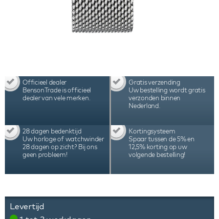
Officieel dealer
Gratis verzending
BensonTrade is officieel
Uw bestelling wordt gratis
dealer van vele merken.
verzonden binnen
Nederland.
28 dagen bedenktijd
Kortingsysteem
Uw horloge of watchwinder
Spaar tussen de 5% en
28 dagen op zicht? Bij ons
12,5% korting op uw
geen probleem!
volgende bestelling!
Levertijd