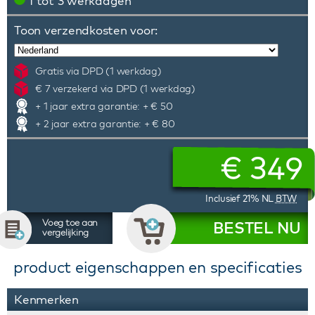
1 tot 3 werkdagen
Toon verzendkosten voor:
Gratis via DPD (1 werkdag)
€ 7 verzekerd via DPD (1 werkdag)
+ 1 jaar extra garantie: + € 50
+ 2 jaar extra garantie: + € 80
€
349
Inclusief 21% NL
BTW
Voeg toe aan
BESTEL NU
vergelijking
product eigenschappen en specificaties
Kenmerken