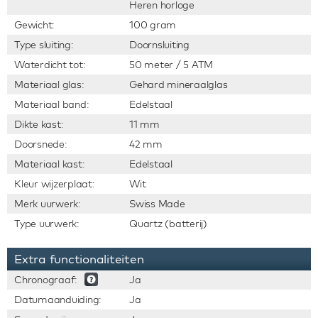
Heren horloge
Gewicht:
100 gram
Type sluiting:
Doornsluiting
Waterdicht tot:
50 meter / 5 ATM
Materiaal glas:
Gehard mineraalglas
Materiaal band:
Edelstaal
Dikte kast:
11 mm
Doorsnede:
42 mm
Materiaal kast:
Edelstaal
Kleur wijzerplaat:
Wit
Merk uurwerk:
Swiss Made
Type uurwerk:
Quartz (batterij)
Extra functionaliteiten
Chronograaf:
Ja
Datumaanduiding:
Ja