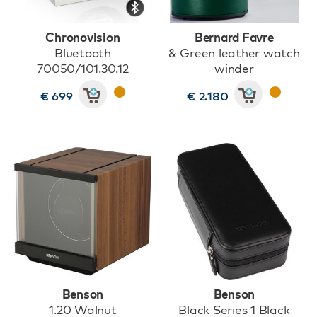
Chronovision
Bernard Favre
Bluetooth
& Green leather watch
70050/101.30.12
winder
€ 699
€ 2.180
Benson
Benson
1.20 Walnut
Black Series 1 Black