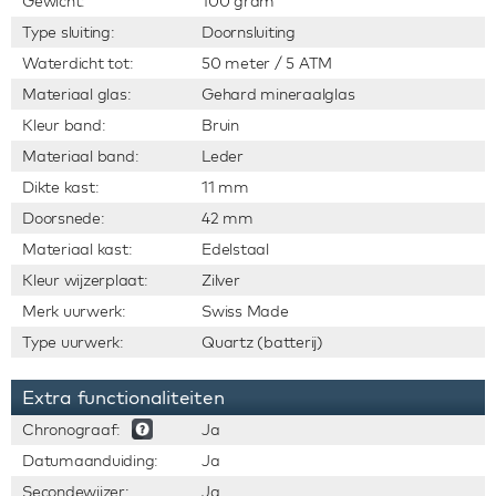
Gewicht:
100 gram
Type sluiting:
Doornsluiting
Waterdicht tot:
50 meter / 5 ATM
Materiaal glas:
Gehard mineraalglas
Kleur band:
Bruin
Materiaal band:
Leder
Dikte kast:
11 mm
Doorsnede:
42 mm
Materiaal kast:
Edelstaal
Kleur wijzerplaat:
Zilver
Merk uurwerk:
Swiss Made
Type uurwerk:
Quartz (batterij)
Extra functionaliteiten
Chronograaf:
Ja
Datumaanduiding:
Ja
Secondewijzer:
Ja