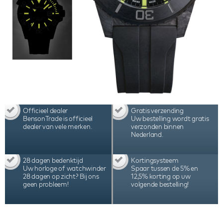
Officieel dealer
Gratis verzending
BensonTrade is officieel
Uw bestelling wordt gratis
dealer van vele merken.
verzonden binnen
Nederland.
28 dagen bedenktijd
Kortingsysteem
Uw horloge of watchwinder
Spaar tussen de 5% en
28 dagen op zicht? Bij ons
12,5% korting op uw
geen probleem!
volgende bestelling!