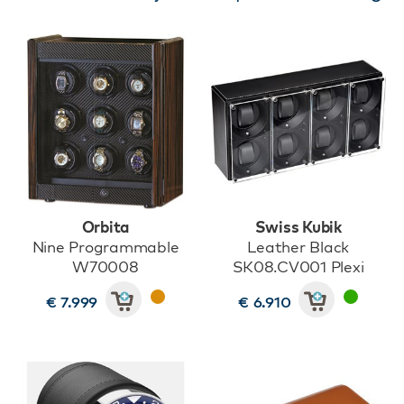
Orbita
Swiss Kubik
Nine Programmable
Leather Black
W70008
SK08.CV001 Plexi
€ 7.999
€ 6.910