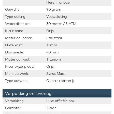
Heren horloge
Gewicht:
90 gram
Type sluiting:
Vouwsluiting
Waterdicht tot:
30 meter / 3 ATM
Kleur band:
Grijs
Materiaal band:
Edelstaal
Dikte kast:
11 mm
Doorsnede:
40 mm
Materiaal kast:
Titanium
Kleur wijzerplaat:
Grijs
Merk uurwerk:
Swiss Made
Type uurwerk:
Quartz (batterij)
Verpakking en levering
Verpakking:
Luxe officiële box
Garantie:
2 jaar