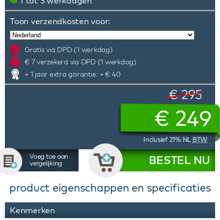
1 tot 3 werkdagen
Toon verzendkosten voor:
Gratis via DPD (1 werkdag)
€ 7 verzekerd via DPD (1 werkdag)
+ 1 jaar extra garantie: + € 40
€ 295
€
249
Inclusief 21% NL
BTW
Voeg toe aan
BESTEL NU
vergelijking
product eigenschappen en specificaties
Kenmerken