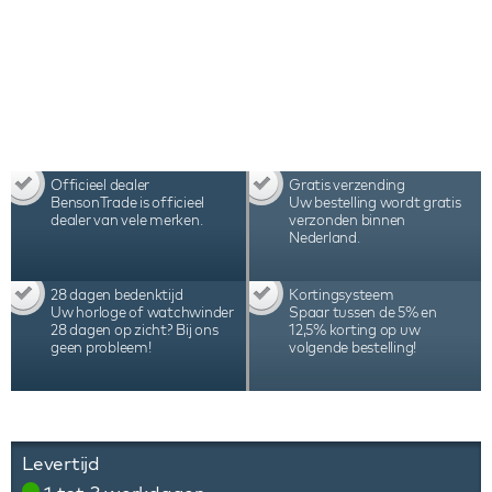
Officieel dealer
Gratis verzending
BensonTrade is officieel
Uw bestelling wordt gratis
dealer van vele merken.
verzonden binnen
Nederland.
28 dagen bedenktijd
Kortingsysteem
Uw horloge of watchwinder
Spaar tussen de 5% en
28 dagen op zicht? Bij ons
12,5% korting op uw
geen probleem!
volgende bestelling!
Levertijd