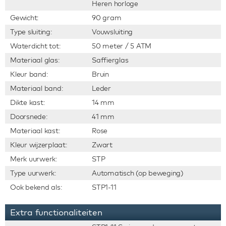
Heren horloge
Gewicht:
90 gram
Type sluiting:
Vouwsluiting
Waterdicht tot:
50 meter / 5 ATM
Materiaal glas:
Saffierglas
Kleur band:
Bruin
Materiaal band:
Leder
Dikte kast:
14 mm
Doorsnede:
41 mm
Materiaal kast:
Rose
Kleur wijzerplaat:
Zwart
Merk uurwerk:
STP
Type uurwerk:
Automatisch (op beweging)
Ook bekend als:
STP1-11
Extra functionaliteiten