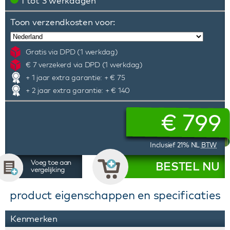
1 tot 3 werkdagen
Toon verzendkosten voor:
Gratis via DPD (1 werkdag)
€ 7 verzekerd via DPD (1 werkdag)
+ 1 jaar extra garantie: + € 75
+ 2 jaar extra garantie: + € 140
€
799
Inclusief 21% NL
BTW
Voeg toe aan
BESTEL NU
vergelijking
product eigenschappen en specificaties
Kenmerken