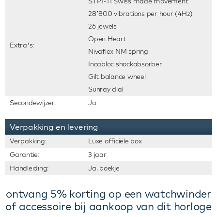
STP1-11 Swiss made movement
28’800 vibrations per hour (4Hz)
26 jewels
Open Heart
Extra's:
Nivaflex NM spring
Incabloc shockabsorber
Gilt balance wheel
Sunray dial
Secondewijzer:
Ja
Verpakking en levering
Verpakking:
Luxe officiële box
Garantie:
3 jaar
Handleiding:
Ja, boekje
ontvang 5% korting op een watchwinder
of accessoire bij aankoop van dit horloge