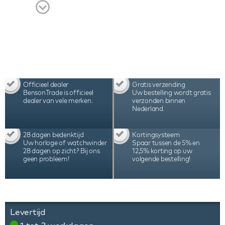
chique lederen etui met handleiding, certificaat en
3 jaar internationale garantie.
Officieel dealer
Gratis verzending
BensonTrade is officieel
Uw bestelling wordt gratis
dealer van vele merken.
verzonden binnen
Nederland.
28 dagen bedenktijd
Kortingsysteem
Uw horloge of watchwinder
Spaar tussen de 5% en
28 dagen op zicht? Bij ons
12,5% korting op uw
geen probleem!
volgende bestelling!
Levertijd