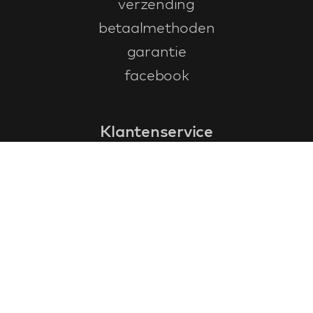
verzending
betaalmethoden
garantie
facebook
Klantenservice
faq
garantieformulier
annuleren en retourneren
algemene voorwaarden
privacy policy
Contact