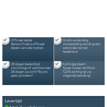
Officieel dealer
Gratis verzending
BensonTrade is officieel
Uw bestelling wordt gratis
dealer van vele merken.
verzonden binnen
Nederland.
28 dagen bedenktijd
Kortingsysteem
Uw horloge of watchwinder
Spaar tussen de 5% en
28 dagen op zicht? Bij ons
12,5% korting op uw
geen probleem!
volgende bestelling!
Levertijd