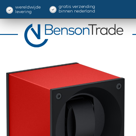
gratis verzending
wereldwijde
binnen nederland
levering