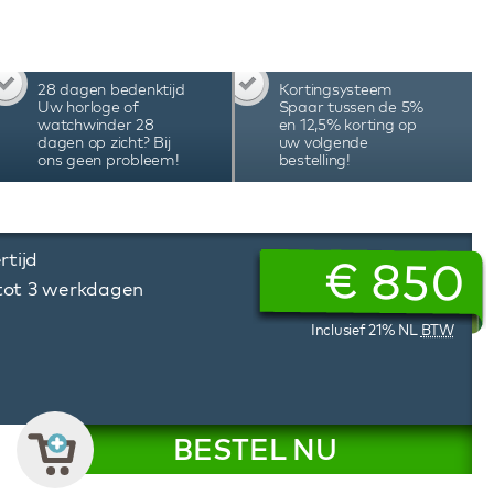
tooth-technologie waarbij je via de speciale
 instellen, de verlichting aanpassen, de
 Met het unieke programmeersysteem van deze
 aantal omwentelingen en de draairichting
28 dagen bedenktijd
Kortingsysteem
e behoeften van het specifieke automatische
Uw horloge of
Spaar tussen de 5%
nders worden met de hand geassembleerd in
watchwinder 28
en 12,5% korting op
dagen op zicht? Bij
uw volgende
iteit, precisie en duurzaamheid, hetgeen tot
ons geen probleem!
bestelling!
rtijd
€
850
 tot 3 werkdagen
Inclusief 21% NL
BTW
BESTEL NU