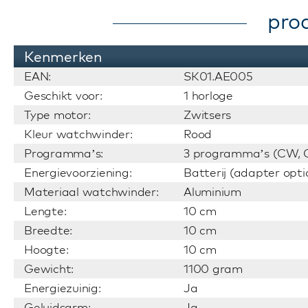
pro
Kenmerken
EAN:
SK01.AE005
Geschikt voor:
1 horloge
Type motor:
Zwitsers
Kleur watchwinder:
Rood
Programma’s:
3 programma’s (CW, C
Energievoorziening:
Batterij (adapter opti
Materiaal watchwinder:
Aluminium
Lengte:
10 cm
Breedte:
10 cm
Hoogte:
10 cm
Gewicht:
1100 gram
Energiezuinig:
Ja
Geluidsarm:
Ja