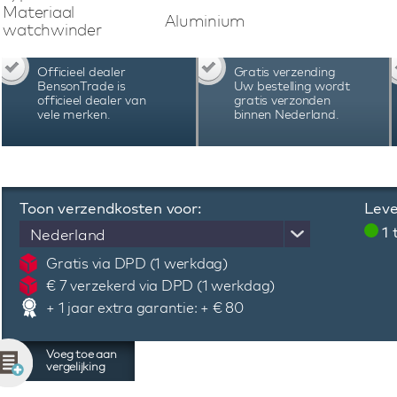
automatisch horloge en maakt gebruik van Blue
Materiaal
Aluminium
app eenvoudig het gewenste programma kan
watchwinder
batterijstatus controleren en nog veel meer.
Swiss Kubik Masterbox watchwinder kan het
Officieel dealer
Gratis verzending
nauwkeurig worden ingesteld, afgestemd op d
BensonTrade is
Uw bestelling wordt
horloge. De Swiss Kubik Masterbox watchwi
officieel dealer van
gratis verzonden
vele merken.
binnen Nederland.
Zwitserland en staan bekend vanwege hun kwal
uiting komt in de garantie van 3 jaar.
Toon verzendkosten voor:
Leve
1
Nederland
Gratis via DPD (1 werkdag)
€ 7 verzekerd via DPD (1 werkdag)
+ 1 jaar extra garantie: + € 80
Voeg toe aan
vergelijking