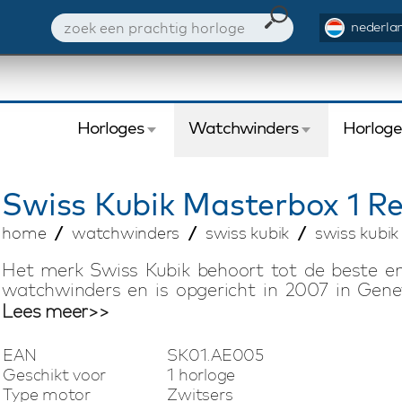
nederlan
Horloges
Watchwinders
Horlog
Swiss Kubik
Masterbox 1 R
home
watchwinders
swiss kubik
swiss kubi
Het merk Swiss Kubik behoort tot de beste 
watchwinders en is opgericht in 2007 in Gene
horlogetraditie biedt Swiss Kubik compacte 
Lees meer>>
Swiss Kubik watchwinders zijn voorzien van ee
motor. Elke watchwinder heeft een uitzonderlijke
EAN
SK01.AE005
hij gemakkelijk in een kluis kan worden be
Geschikt voor
1 horloge
vakantie. Deze Swiss Kubik Masterbox watchw
Type motor
Zwitsers