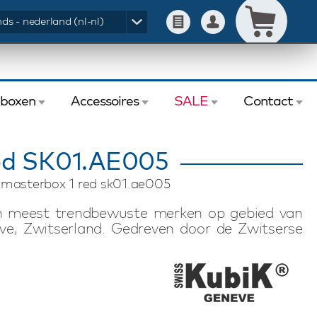
ds - nederland (nl-nl)
eboxen
Accessoires
SALE
Contact
ed SK01.AE005
k masterbox 1 red sk01.ae005
en meest trendbewuste merken op gebied van
ve, Zwitserland. Gedreven door de Zwitserse
watchwinders met Zwitserse technologie. De
n stille, magnetische-arme en energiezuinige
 batterijduur van uiterlijk drie jaar, waardoor
waard of kan worden meegenomen op reis of
inder is geschikt voor het opwinden van één