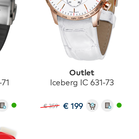
Outlet
-71
Iceberg IC 631-73
€ 199
€ 359