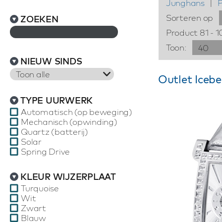
Junghans
|
Sorteren op
ZOEKEN
Product 81 - 1
Toon:
40
NIEUW SINDS
Toon alle
Outlet Icebe
TYPE UURWERK
Automatisch (op beweging)
Mechanisch (opwinding)
Quartz (batterij)
Solar
Spring Drive
KLEUR WIJZERPLAAT
Turquoise
Wit
Zwart
Blauw