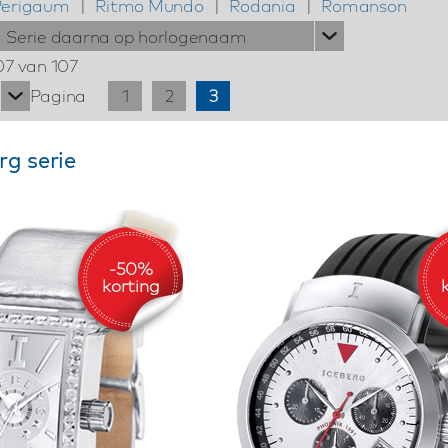
Perigaum
|
Ritmo Mundo
|
Rodania
|
Romanson
Serie daarna op horlogenaam
07 van 107
Pagina
1
2
3
rg serie