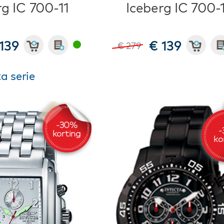
rg IC 700-11
Iceberg IC 700-
139
€ 139
€ 279
ta serie