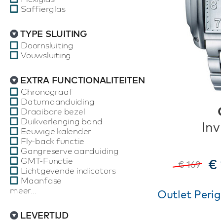
Saffierglas
TYPE SLUITING
Doornsluiting
Vouwsluiting
EXTRA FUNCTIONALITEITEN
Chronograaf
Datumaanduiding
Draaibare bezel
Duikverlenging band
Inv
Eeuwige kalender
Fly-back functie
Gangreserve aanduiding
GMT-Functie
€ 
€ 169
Lichtgevende indicators
Maanfase
meer...
Outlet Peri
LEVERTIJD