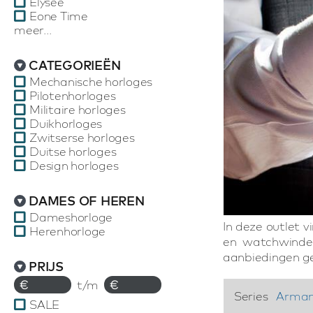
Elysee
Eone Time
meer...
CATEGORIEËN
Mechanische horloges
Pilotenhorloges
Militaire horloges
Duikhorloges
Zwitserse horloges
Duitse horloges
Design horloges
DAMES OF HEREN
Dameshorloge
In deze outlet 
Herenhorloge
en watchwinder
aanbiedingen ge
PRIJS
€
t/m
€
Series
Arman
SALE