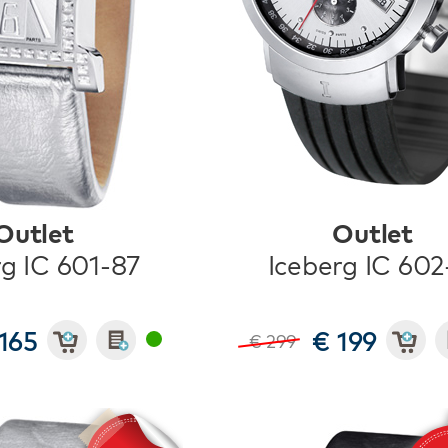
Outlet
Outlet
rg IC 601-87
Iceberg IC 602
165
€ 199
€ 299