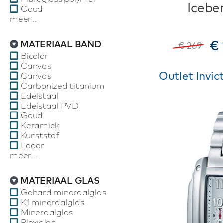
Icebe
Goud
meer...
€ 
MATERIAAL BAND
€ 269
Bicolor
Canvas
Outlet Invic
Canvas
Carbonized titanium
Edelstaal
Edelstaal PVD
Goud
Keramiek
Kunststof
Leder
meer...
MATERIAAL GLAS
Gehard mineraalglas
K1 mineraalglas
Mineraalglas
Plexiglas