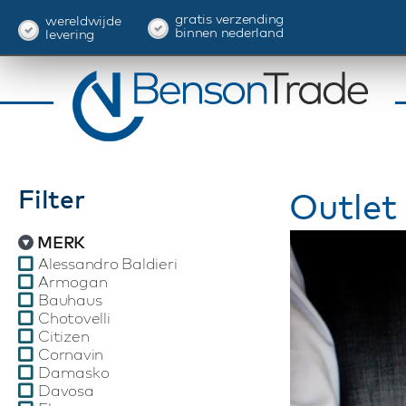
gratis verzending
wereldwijde
binnen nederland
levering
Filter
Outlet
MERK
Alessandro Baldieri
Armogan
Bauhaus
Chotovelli
Citizen
Cornavin
Damasko
Davosa