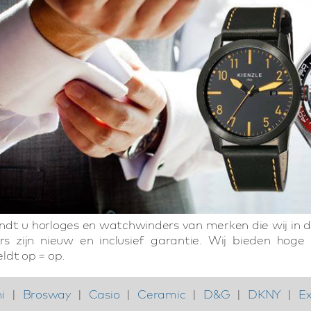
vindt u horloges en watchwinders van merken die wij in 
s zijn nieuw en inclusief garantie. Wij bieden hoge 
ldt op = op.
i
|
Brosway
|
Casio
|
Ceramic
|
D&G
|
DKNY
|
Ex