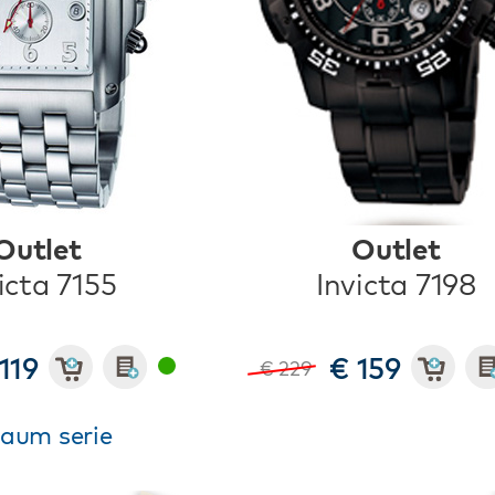
Outlet
Outlet
icta 7155
Invicta 7198
119
€ 159
€ 229
gaum serie