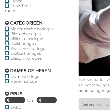
Elysee
Eone Time
meer...
CATEGORIEËN
Mechanische horloges
Pilotenhorloges
Militaire horloges
Duikhorloges
Zwitserse horloges
Duitse horloges
Design horloges
DAMES OF HEREN
Dameshorloge
In deze outlet 
Herenhorloge
en watchwinder
aanbiedingen ge
PRIJS
€
t/m
€
Series
Arman
SALE