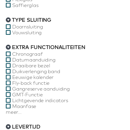
Saffierglas
TYPE SLUITING
Doornsluiting
Vouwsluiting
EXTRA FUNCTIONALITEITEN
Chronograaf
Datumaanduiding
Draaibare bezel
Duikverlenging band
Eeuwige kalender
Fly-back functie
Gangreserve aanduiding
GMT-Functie
Lichtgevende indicators
Maanfase
meer...
LEVERTIJD