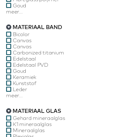
Goud
meer...
MATERIAAL BAND
Bicolor
Canvas
Canvas
Carbonized titanium
Edelstaal
Edelstaal PVD
Goud
Keramiek
Kunststof
Leder
meer...
MATERIAAL GLAS
Gehard mineraalglas
K1 mineraalglas
Mineraalglas
Plexiglas