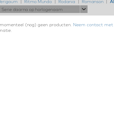
Perigaum
|
Ritmo Mundo
|
Rodania
|
Romanson
|
Al
Serie daarna op horlogenaam
 momenteel (nog) geen producten.
Neem contact met
matie.