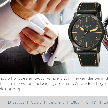
vindt u horloges en watchwinders van merken die wij in 
s zijn nieuw en inclusief garantie. Wij bieden hoge 
ldt op = op.
i
|
Brosway
|
Casio
|
Ceramic
|
D&G
|
DKNY
|
Ex