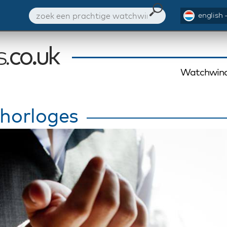
english 
Watchwind
 horloges