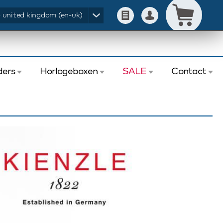
- united kingdom (en-uk)
ers
Horlogeboxen
SALE
Contact