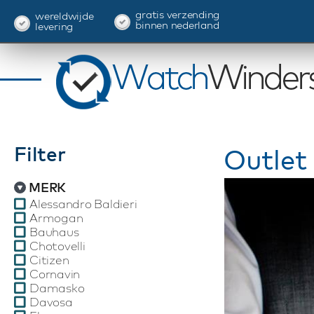
gratis verzending
wereldwijde
binnen nederland
levering
Filter
Outlet
MERK
Alessandro Baldieri
Armogan
Bauhaus
Chotovelli
Citizen
Cornavin
Damasko
Davosa