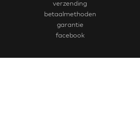
verzending
betaalmethoden
garantie
facebook
Klantenservice
faq
garantieformulier
annuleren en retourneren
algemene voorwaarden
privacy policy