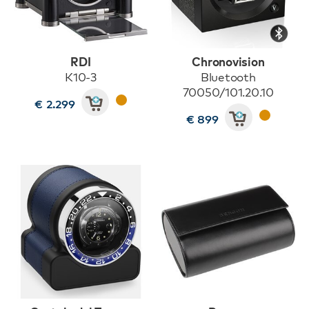
RDI
Chronovision
K10-3
Bluetooth
70050/101.20.10
€ 2.299
€ 899