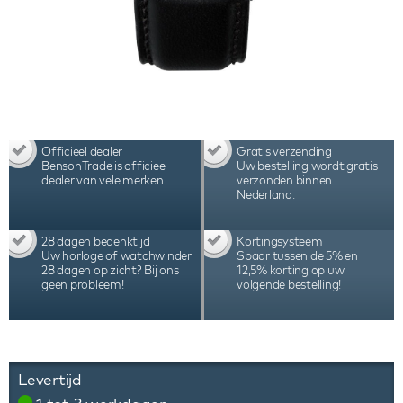
Officieel dealer
Gratis verzending
BensonTrade is officieel
Uw bestelling wordt gratis
dealer van vele merken.
verzonden binnen
Nederland.
28 dagen bedenktijd
Kortingsysteem
Uw horloge of watchwinder
Spaar tussen de 5% en
28 dagen op zicht? Bij ons
12,5% korting op uw
geen probleem!
volgende bestelling!
Levertijd