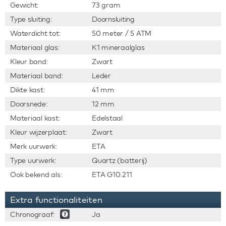
Gewicht:
73 gram
Type sluiting:
Doornsluiting
Waterdicht tot:
50 meter / 5 ATM
Materiaal glas:
K1 mineraalglas
Kleur band:
Zwart
Materiaal band:
Leder
Dikte kast:
41 mm
Doorsnede:
12 mm
Materiaal kast:
Edelstaal
Kleur wijzerplaat:
Zwart
Merk uurwerk:
ETA
Type uurwerk:
Quartz (batterij)
Ook bekend als:
ETA G10.211
Extra functionaliteiten
Chronograaf:
Ja