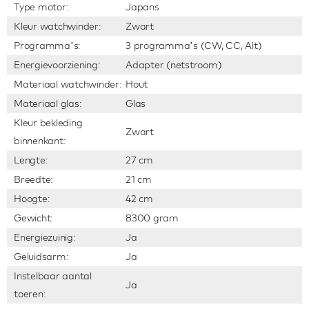
Type motor:
Japans
Kleur watchwinder:
Zwart
Programma’s:
3 programma’s (CW, CC, Alt)
Energievoorziening:
Adapter (netstroom)
Materiaal watchwinder:
Hout
Materiaal glas:
Glas
Kleur bekleding
Zwart
binnenkant:
Lengte:
27 cm
Breedte:
21 cm
Hoogte:
42 cm
Gewicht:
8300 gram
Energiezuinig:
Ja
Geluidsarm:
Ja
Instelbaar aantal
Ja
toeren: