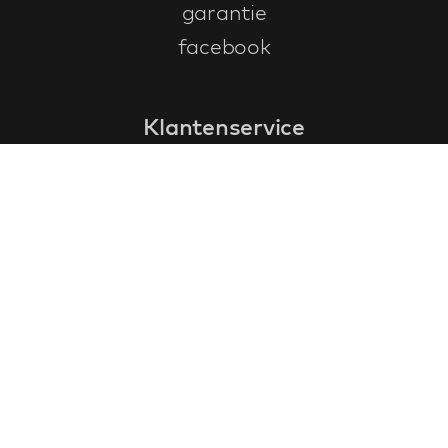
garantie
facebook
Klantenservice
faq
garantieformulier
annuleren en retourneren
algemene voorwaarden
privacy policy
Contact
contactinformatie