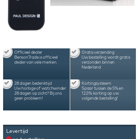
Officieel dealer
Gratis verzending
BensonTrade is officieel
Uw bestelling wordt gratis
dealer van vele merken.
verzonden binnen
Nederland.
28 dagen bedenktijd
Kortingsysteem
Uw horloge of watchwinder
Spaar tussen de 5% en
28 dagen op zicht? Bij ons
12,5% korting op uw
geen probleem!
volgende bestelling!
Levertijd