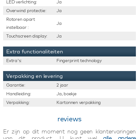
LED verlichting:
Ja
Overwind protectie:
Ja
Rotoren apart
Ja
instelbaar :
Touchscreen display:
Ja
Extra functionaliteiten
Extra's:
Fingerprint technology
Verpakking en levering
Garantie:
2 jaar
Handleiding:
Ja, boekje
Verpakking:
Kartonnen verpakking
reviews
Er zijn op dit moment nog geen klantervaringen
van dit product. U kunt wel
alle andere