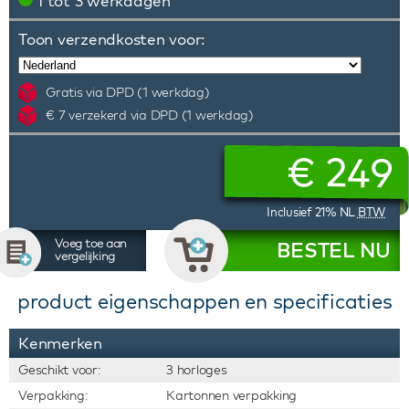
1 tot 3 werkdagen
Toon verzendkosten voor:
Gratis via DPD (1 werkdag)
€ 7 verzekerd via DPD (1 werkdag)
€
249
Inclusief 21% NL
BTW
Voeg toe aan
BESTEL NU
vergelijking
product eigenschappen en specificaties
Kenmerken
Geschikt voor:
3 horloges
Verpakking:
Kartonnen verpakking