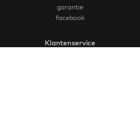
garantie
facebook
Klantenservice
faq
garantieformulier
annuleren en retourneren
algemene voorwaarden
privacy policy
Contact
contactinformatie