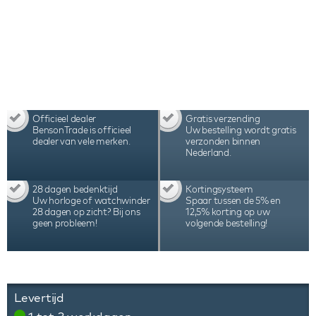
verpakking en certificaat.
Officieel dealer
Gratis verzending
BensonTrade is officieel
Uw bestelling wordt gratis
dealer van vele merken.
verzonden binnen
Nederland.
28 dagen bedenktijd
Kortingsysteem
Uw horloge of watchwinder
Spaar tussen de 5% en
28 dagen op zicht? Bij ons
12,5% korting op uw
geen probleem!
volgende bestelling!
Levertijd