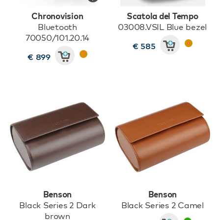
Chronovision
Scatola del Tempo
Bluetooth
03008.VSIL Blue bezel
70050/101.20.14
€ 585
€ 899
Benson
Benson
Black Series 2 Dark
Black Series 2 Camel
brown