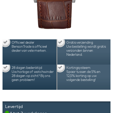
Officieel dealer
Gratis verzending
BensonTrade is officieel
Uw bestelling wordt gratis
dealer van vele merken.
verzonden binnen
Nederland.
28 dagen bedenktijd
Kortingsysteem
Uw horloge of watchwinder
Spaar tussen de 5% en
28 dagen op zicht? Bij ons
12,5% korting op uw
geen probleem!
volgende bestelling!
Levertijd