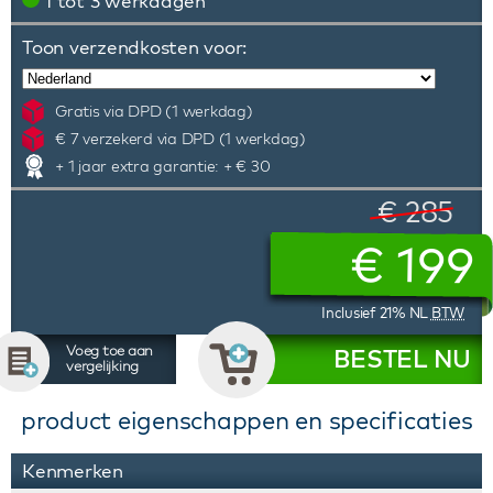
1 tot 3 werkdagen
Toon verzendkosten voor:
Gratis via DPD (1 werkdag)
€ 7 verzekerd via DPD (1 werkdag)
+ 1 jaar extra garantie: + € 30
€ 285
€
199
Inclusief 21% NL
BTW
Voeg toe aan
BESTEL NU
vergelijking
product eigenschappen en specificaties
Kenmerken