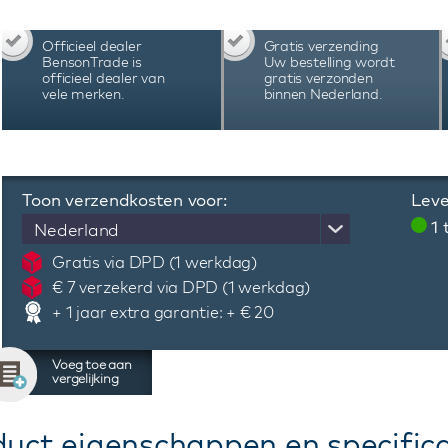
horlogebox wordt geleverd met 2 jaar garantie, c
Officieel dealer
Gratis verzending
BensonTrade is
Uw bestelling wordt
officieel dealer van
gratis verzonden
vele merken.
binnen Nederland.
Toon verzendkosten voor:
Leve
1
Nederland
Gratis via DPD (1 werkdag)
€ 7 verzekerd via DPD (1 werkdag)
+ 1 jaar extra garantie: + € 20
Voeg toe aan
vergelijking
duct eigenschappen en specifica