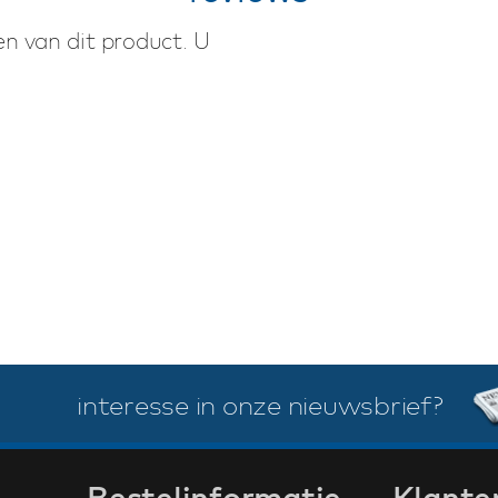
n van dit product. U
interesse in onze nieuwsbrief?
Bestelinformatie
Klante