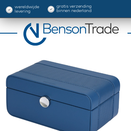
gratis verzending
wereldwijde
binnen nederland
levering