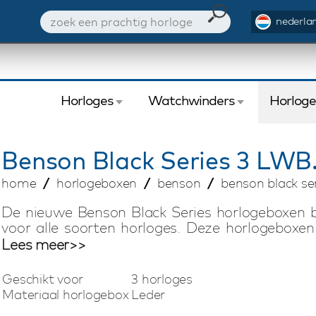
nederlan
Horloges
Watchwinders
Horlog
Benson
Black Series 3 LWB.
home
horlogeboxen
benson
benson black ser
De nieuwe Benson Black Series horlogeboxen b
voor alle soorten horloges. Deze horlogeboxen
kleuren zwart, donkerbruin, blauw en carbon
Lees meer>>
horlogebox is geschikt voor het opbergen van 3
bekleed met zachte stof voor optimale besc
Geschikt voor
3 horloges
voorkant zorgt ervoor dat je de horlogebox oo
Materiaal horlogebox
Leder
uiting in het fijne stiksel en in het leder ge