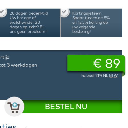
ertificaat en Black Series doos.
28 dagen bedenktijd
Kortingsysteem
Uw horloge of
Spaar tussen de 5%
watchwinder 28
en 12,5% korting op
dagen op zicht? Bij
uw volgende
ons geen probleem!
bestelling!
rtijd
€
89
 tot 3 werkdagen
Inclusief 21% NL
BTW
BESTEL NU
ties