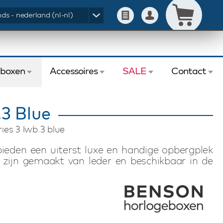
ds - nederland (nl-nl)
eboxen
Accessoires
SALE
Contact
3 Blue
ies 3 lwb.3 blue
ieden een uiterst luxe en handige opbergplek
 zijn gemaakt van leder en beschikbaar in de
 fibre. Deze Benson Black Series LWB.3 Blue
 horloges. De binnenkant van de horlogebox is
herming van de horloges. Het slotje aan de
k kan afsluiten. De fraaie afwerking komt tot
drukte logo. De Benson Black Series LWB.3 Blue