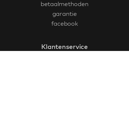
betaalmethoden
garantie
facebook
Klantenservice
faq
garantieformulier
annuleren en retourneren
algemene voorwaarden
privacy policy
Contact