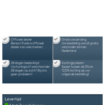
Officieel dealer
Gratis verzending
BensonTrade is officieel
Uw bestelling wordt gratis
dealer van vele merken.
verzonden binnen
Nederland.
28 dagen bedenktijd
Kortingsysteem
Uw horloge of watchwinder
Spaar tussen de 5% en
28 dagen op zicht? Bij ons
12,5% korting op uw
geen probleem!
volgende bestelling!
Levertijd