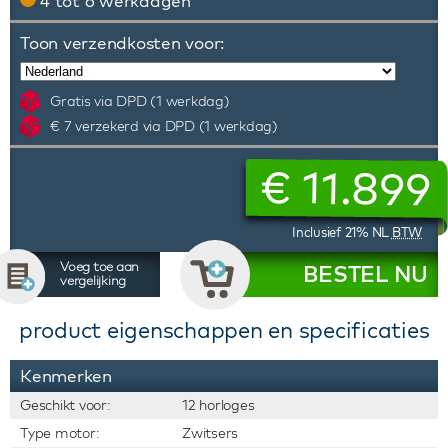
4 tot 6 werkdagen
Toon verzendkosten voor:
Gratis via DPD (1 werkdag)
€ 7 verzekerd via DPD (1 werkdag)
€
11.899
Inclusief 21% NL
BTW
Voeg toe aan
BESTEL NU
vergelijking
product eigenschappen en specificaties
Kenmerken
Geschikt voor:
12 horloges
Type motor:
Zwitsers