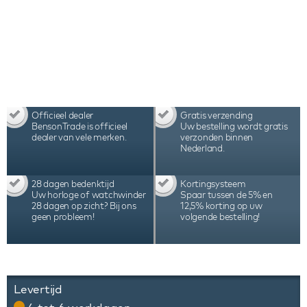
Officieel dealer
Gratis verzending
BensonTrade is officieel
Uw bestelling wordt gratis
dealer van vele merken.
verzonden binnen
Nederland.
28 dagen bedenktijd
Kortingsysteem
Uw horloge of watchwinder
Spaar tussen de 5% en
28 dagen op zicht? Bij ons
12,5% korting op uw
geen probleem!
volgende bestelling!
Levertijd