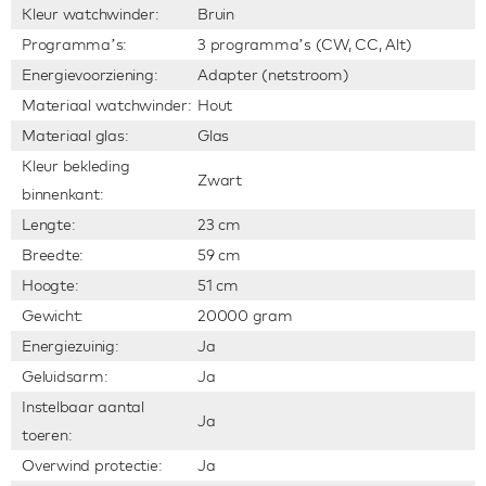
Kleur watchwinder:
Bruin
Programma’s:
3 programma’s (CW, CC, Alt)
Energievoorziening:
Adapter (netstroom)
Materiaal watchwinder:
Hout
Materiaal glas:
Glas
Kleur bekleding
Zwart
binnenkant:
Lengte:
23 cm
Breedte:
59 cm
Hoogte:
51 cm
Gewicht:
20000 gram
Energiezuinig:
Ja
Geluidsarm:
Ja
Instelbaar aantal
Ja
toeren:
Overwind protectie:
Ja