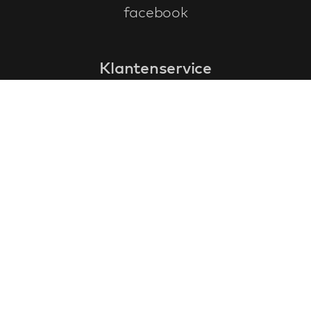
facebook
Klantenservice
faq
garantieformulier
annuleren en retourneren
algemene voorwaarden
privacy policy
Contact
contactinformatie
over ons