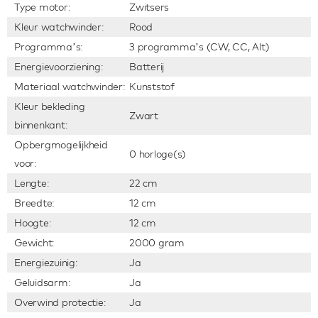
Type motor:
Zwitsers
Kleur watchwinder:
Rood
Programma’s:
3 programma’s (CW, CC, Alt)
Energievoorziening:
Batterij
Materiaal watchwinder:
Kunststof
Kleur bekleding
Zwart
binnenkant:
Opbergmogelijkheid
0 horloge(s)
voor:
Lengte:
22 cm
Breedte:
12 cm
Hoogte:
12 cm
Gewicht:
2000 gram
Energiezuinig:
Ja
Geluidsarm:
Ja
Overwind protectie:
Ja