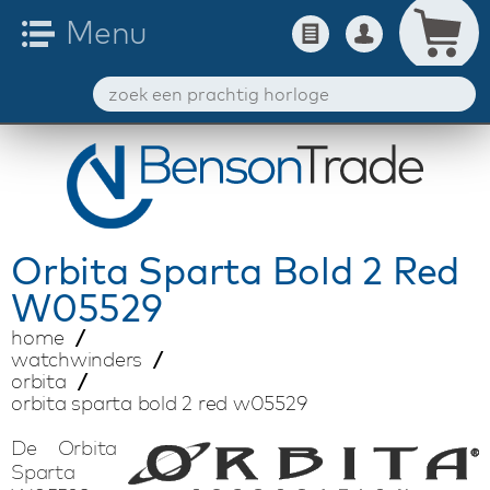
Orbita
Sparta Bold 2 Red
W05529
home
watchwinders
orbita
orbita sparta bold 2 red w05529
De Orbita
Sparta