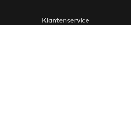
Klantenservice
faq
garantieformulier
annuleren en retourneren
algemene voorwaarden
privacy policy
Contact
contactinformatie
over ons
klantervaringen