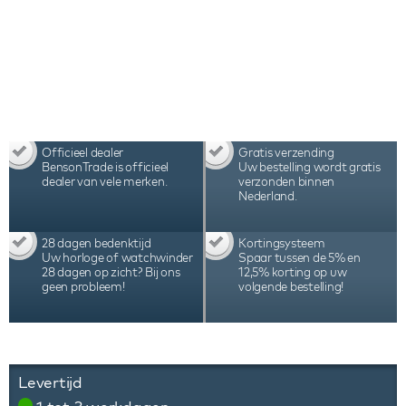
Officieel dealer
Gratis verzending
BensonTrade is officieel
Uw bestelling wordt gratis
dealer van vele merken.
verzonden binnen
Nederland.
28 dagen bedenktijd
Kortingsysteem
Uw horloge of watchwinder
Spaar tussen de 5% en
28 dagen op zicht? Bij ons
12,5% korting op uw
geen probleem!
volgende bestelling!
Levertijd