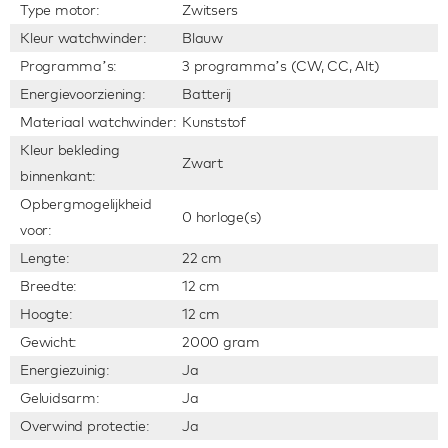
Type motor:
Zwitsers
Kleur watchwinder:
Blauw
Programma’s:
3 programma’s (CW, CC, Alt)
Energievoorziening:
Batterij
Materiaal watchwinder:
Kunststof
Kleur bekleding
Zwart
binnenkant:
Opbergmogelijkheid
0 horloge(s)
voor:
Lengte:
22 cm
Breedte:
12 cm
Hoogte:
12 cm
Gewicht:
2000 gram
Energiezuinig:
Ja
Geluidsarm:
Ja
Overwind protectie:
Ja