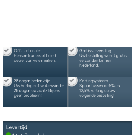
Officieel dealer
Gratis verzending
BensonTrade is officieel
Uw bestelling wordt gratis
dealer van vele merken.
verzonden binnen
Nederland.
28 dagen bedenktijd
Kortingsysteem
Uw horloge of watchwinder
Spaar tussen de 5% en
28 dagen op zicht? Bij ons
12,5% korting op uw
geen probleem!
volgende bestelling!
Levertijd