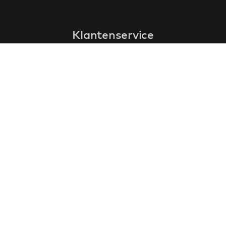
Klantenservice
faq
garantieformulier
annuleren en retourneren
algemene voorwaarden
privacy policy
Contact
contactinformatie
over ons
klantervaringen