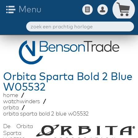
Orbita
Sparta Bold 2 Blue
W05532
home
watchwinders
orbita
orbita sparta bold 2 blue w05532
De Orbita
Sparta