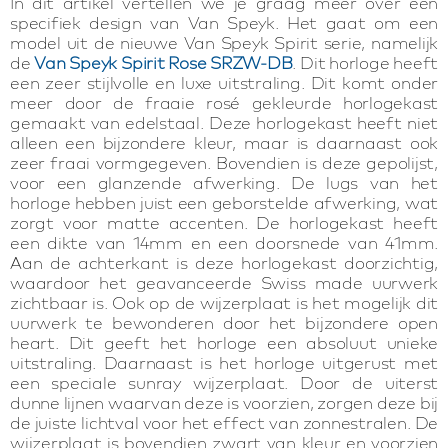
In dit artikel vertellen we je graag meer over een
specifiek design van Van Speyk. Het gaat om een
model uit de nieuwe Van Speyk Spirit serie, namelijk
de
Van Speyk Spirit Rose SRZW-DB
. Dit horloge heeft
een zeer stijlvolle en luxe uitstraling. Dit komt onder
meer door de fraaie rosé gekleurde horlogekast
gemaakt van edelstaal. Deze horlogekast heeft niet
alleen een bijzondere kleur, maar is daarnaast ook
zeer fraai vormgegeven. Bovendien is deze gepolijst,
voor een glanzende afwerking. De lugs van het
horloge hebben juist een geborstelde afwerking, wat
zorgt voor matte accenten. De horlogekast heeft
een dikte van 14mm en een doorsnede van 41mm.
Aan de achterkant is deze horlogekast doorzichtig,
waardoor het geavanceerde Swiss made uurwerk
zichtbaar is. Ook op de wijzerplaat is het mogelijk dit
uurwerk te bewonderen door het bijzondere open
heart. Dit geeft het horloge een absoluut unieke
uitstraling. Daarnaast is het horloge uitgerust met
een speciale sunray wijzerplaat. Door de uiterst
dunne lijnen waarvan deze is voorzien, zorgen deze bij
de juiste lichtval voor het effect van zonnestralen. De
wijzerplaat is bovendien zwart van kleur en voorzien