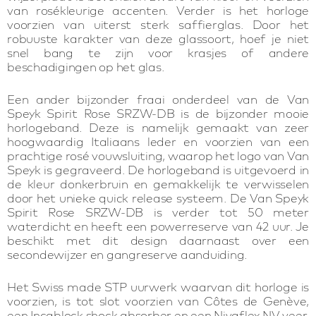
van rosékleurige accenten. Verder is het horloge
voorzien van uiterst sterk saffierglas. Door het
robuuste karakter van deze glassoort, hoef je niet
snel bang te zijn voor krasjes of andere
beschadigingen op het glas.
Een ander bijzonder fraai onderdeel van de Van
Speyk Spirit Rose SRZW-DB is de bijzonder mooie
horlogeband. Deze is namelijk gemaakt van zeer
hoogwaardig Italiaans leder en voorzien van een
prachtige rosé vouwsluiting, waarop het logo van Van
Speyk is gegraveerd. De horlogeband is uitgevoerd in
de kleur donkerbruin en gemakkelijk te verwisselen
door het unieke quick release systeem. De Van Speyk
Spirit Rose SRZW-DB is verder tot 50 meter
waterdicht en heeft een powerreserve van 42 uur. Je
beschikt met dit design daarnaast over een
secondewijzer en gangreserve aanduiding.
Het Swiss made STP uurwerk waarvan dit horloge is
voorzien, is tot slot voorzien van Côtes de Genève,
een Incablock shock absorber en een Nivaflex NV veer.