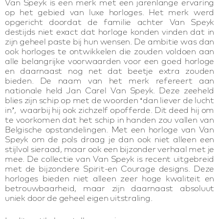
Van Speyk is een merk met een jarenlange ervaring
op het gebied van luxe horloges. Het merk werd
opgericht doordat de familie achter Van Speyk
destijds niet exact dat horloge konden vinden dat in
zijn geheel paste bij hun wensen. De ambitie was dan
ook horloges te ontwikkelen die zouden voldoen aan
alle belangrijke voorwaarden voor een goed horloge
en daarnaast nog net dat beetje extra zouden
bieden. De naam van het merk refereert aan
nationale held Jan Carel Van Speyk. Deze zeeheld
blies zijn schip op met de woorden ‘dan liever de lucht
in’, waarbij hij ook zichzelf opofferde. Dit deed hij om
te voorkomen dat het schip in handen zou vallen van
Belgische opstandelingen. Met een horloge van Van
Speyk om de pols draag je dan ook niet alleen een
stijlvol sieraad, maar ook een bijzonder verhaal met je
mee. De collectie van Van Speyk is recent uitgebreid
met de bijzondere Spirit-en Courage designs. Deze
horloges bieden niet alleen zeer hoge kwaliteit en
betrouwbaarheid, maar zijn daarnaast absoluut
uniek door de geheel eigen uitstraling.