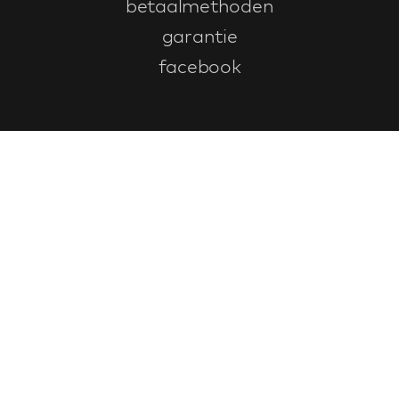
betaalmethoden
garantie
facebook
Klantenservice
faq
garantieformulier
annuleren en retourneren
algemene voorwaarden
privacy policy
Contact