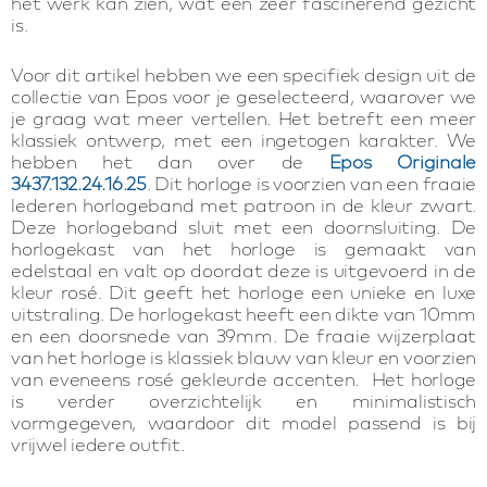
het werk kan zien, wat een zeer fascinerend gezicht
is.
Voor dit artikel hebben we een specifiek design uit de
collectie van Epos voor je geselecteerd, waarover we
je graag wat meer vertellen. Het betreft een meer
klassiek ontwerp, met een ingetogen karakter. We
hebben het dan over de
Epos Originale
3437.132.24.16.25
. Dit horloge is voorzien van een fraaie
lederen horlogeband met patroon in de kleur zwart.
Deze horlogeband sluit met een doornsluiting. De
horlogekast van het horloge is gemaakt van
edelstaal en valt op doordat deze is uitgevoerd in de
kleur rosé. Dit geeft het horloge een unieke en luxe
uitstraling. De horlogekast heeft een dikte van 10mm
en een doorsnede van 39mm. De fraaie wijzerplaat
van het horloge is klassiek blauw van kleur en voorzien
van eveneens rosé gekleurde accenten. Het horloge
is verder overzichtelijk en minimalistisch
vormgegeven, waardoor dit model passend is bij
vrijwel iedere outfit.