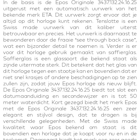
In de basis is de Epos Originale 3437.132.24.16.25
uitgerust met een automatisch uurwerk van het
bekende merk ETA. Dit uurwerk zorgt ervoor dat je
altijd op dit horloge kunt rekenen. Tenslotte is een
Swiss made uurwerk van dit kaliber uiterst
betrouwbaar en precies. Het uurwerk is daarnaast te
bewonderen door de fraaie ‘see through back case’,
wat een bijzonder detail te noemen is. Verder is er
voor dit horloge gebruik gemaakt van saffierglas.
Saffierglas is een glassoort die bekend staat als
zijnde uitermate sterk. Dit betekent dat het glas van
dit horloge tegen een stootje kan en bovendien dat er
niet snel krasjes of andere beschadigingen op te zien
zullen zijn, zodat jouw Epos horloge als nieuw blijft.
De Epos Originale 3437.132.24.16.25 biedt tot slot een
datumaanduiding en secondewijzer en is tot 50
meter waterdicht. Kort gezegd biedt het merk Epos
met de Epos Originale 3437.132.24.16.25 een zeer
elegant en stijlvol design, dat te dragen is bij
verschillende gelegenheden. Met de Swiss made
kwaliteit waar Epos bekend om staat is dit
bovendien een horloge dat je koopt voor nu en in de
toekomst. Daarnaast biedt het merk een zeer goede