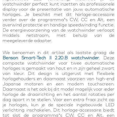
watchwinder perfect kunt inzetten als professionele
display voor de presentatie van jouw automatische
horloges. Je beschikt met dit horloge-accessoire
verder over de programma’s CW, CC en Alt, een
overwind protectie en handige speedwinding functie.
De energievoorziening van de watchwinder verloopt
middels netstroom, met behulp van de
meegeleverde adapter.
We benoemen in dit artikel als laatste graag de
Benson Smart-Tech II 2.20.B watchwinder
. Deze
compacte watchwinder voor twee automatische
horloges is gemaakt van hout en in zijn geheel zwart
van kleur. Dit design is uitgerust met flexibele
horlogehouders en daarnaast voorzien van high-end
Japanse motoren en een modern touchscreen.
Daarnaast is het ook bij dit model mogelijk voor ieder
horloge de draairichting en het aantal rotaties per
dag apart in te stellen. Voor een extra fraai zicht op
je horloges, kun je de speciale ingebouwde LED
verlichting inschakelen. Dit horloge-accessoire biedt
tot slot de programma’s CW, CC en Alt, een