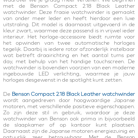
met de Benson Compact 2.18 Black Leather
watchwinder. Deze fraaie watchwinder is gemaakt
van onder meer leder en heeft hierdoor een luxe
uitstraling. Dit model is daarnaast uitgevoerd in de
kleur zwart, waarmee deze passend is in vrijwel ieder
interieur. Het horloge-accessoire biedt ruimte voor
het opwinden van twee automatische horloges
tegelijk. Daarbij is iedere rotor afzonderlijk instelbaar
wat betreft draairichting en het aantal turns per
day, met behulp van het handige touchscreen. De
watchwinder is bovendien voorzien van een moderne
ingebouwde LED verlichting, waarmee je jouw
horloges desgewenst in de spotlight kunt zetten.
De
Benson Compact 2.18 Black Leather watchwinder
wordt aangedreven door hoogwaardige Japanse
motoren, met verschillende positieve eigenschappen.
Zo zijn deze stil in gebruik, waardoor je deze
watchwinder van Benson ook prima in bijvoorbeeld
de slaapkamer of op kantoor kunt plaatsen.
Daarnaast zijn de Japanse motoren energiezuinig en
natuurlijk zeer betrouwbaar. Met de Benson