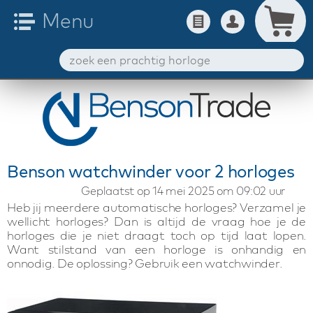
Benson watchwinder voor 2 horloges
Geplaatst op 14 mei 2025 om 09:02 uur
Heb jij meerdere automatische horloges? Verzamel je
wellicht horloges? Dan is altijd de vraag hoe je de
horloges die je niet draagt toch op tijd laat lopen.
Want stilstand van een horloge is onhandig en
onnodig. De oplossing? Gebruik een watchwinder.