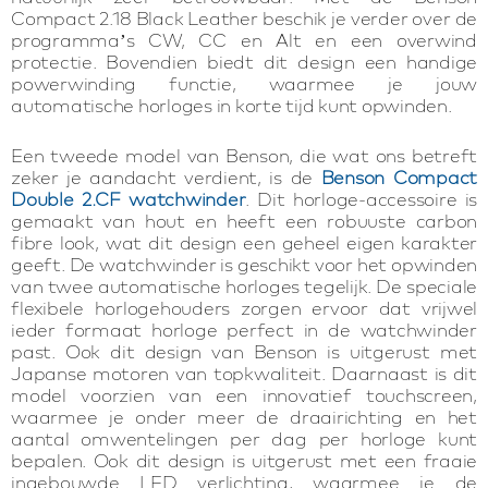
Compact 2.18 Black Leather beschik je verder over de
programma’s CW, CC en Alt en een overwind
protectie. Bovendien biedt dit design een handige
powerwinding functie, waarmee je jouw
automatische horloges in korte tijd kunt opwinden.
Een tweede model van Benson, die wat ons betreft
zeker je aandacht verdient, is de
Benson Compact
Double 2.CF watchwinder
. Dit horloge-accessoire is
gemaakt van hout en heeft een robuuste carbon
fibre look, wat dit design een geheel eigen karakter
geeft. De watchwinder is geschikt voor het opwinden
van twee automatische horloges tegelijk. De speciale
flexibele horlogehouders zorgen ervoor dat vrijwel
ieder formaat horloge perfect in de watchwinder
past. Ook dit design van Benson is uitgerust met
Japanse motoren van topkwaliteit. Daarnaast is dit
model voorzien van een innovatief touchscreen,
waarmee je onder meer de draairichting en het
aantal omwentelingen per dag per horloge kunt
bepalen. Ook dit design is uitgerust met een fraaie
ingebouwde LED verlichting, waarmee je de