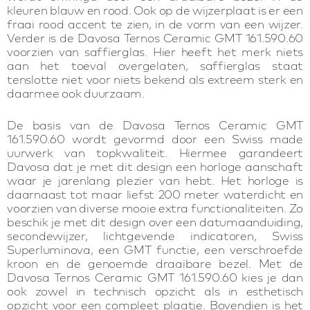
kleuren blauw en rood. Ook op de wijzerplaat is er een
fraai rood accent te zien, in de vorm van een wijzer.
Verder is de Davosa Ternos Ceramic GMT 161.590.60
voorzien van saffierglas. Hier heeft het merk niets
aan het toeval overgelaten, saffierglas staat
tenslotte niet voor niets bekend als extreem sterk en
daarmee ook duurzaam.
De basis van de Davosa Ternos Ceramic GMT
161.590.60 wordt gevormd door een Swiss made
uurwerk van topkwaliteit. Hiermee garandeert
Davosa dat je met dit design een horloge aanschaft
waar je jarenlang plezier van hebt. Het horloge is
daarnaast tot maar liefst 200 meter waterdicht en
voorzien van diverse mooie extra functionaliteiten. Zo
beschik je met dit design over een datumaanduiding,
secondewijzer, lichtgevende indicatoren, Swiss
Superluminova, een GMT functie, een verschroefde
kroon en de genoemde draaibare bezel. Met de
Davosa Ternos Ceramic GMT 161.590.60 kies je dan
ook zowel in technisch opzicht als in esthetisch
opzicht voor een compleet plaatje. Bovendien is het