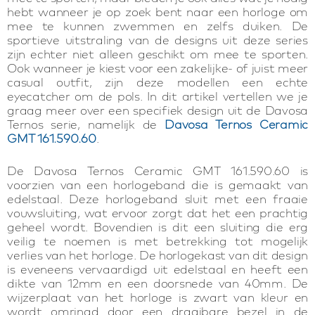
hebt wanneer je op zoek bent naar een horloge om
mee te kunnen zwemmen en zelfs duiken. De
sportieve uitstraling van de designs uit deze series
zijn echter niet alleen geschikt om mee te sporten.
Ook wanneer je kiest voor een zakelijke- of juist meer
casual outfit, zijn deze modellen een echte
eyecatcher om de pols. In dit artikel vertellen we je
graag meer over een specifiek design uit de Davosa
Ternos serie, namelijk de
Davosa Ternos Ceramic
GMT 161.590.60
.
De Davosa Ternos Ceramic GMT 161.590.60 is
voorzien van een horlogeband die is gemaakt van
edelstaal. Deze horlogeband sluit met een fraaie
vouwsluiting, wat ervoor zorgt dat het een prachtig
geheel wordt. Bovendien is dit een sluiting die erg
veilig te noemen is met betrekking tot mogelijk
verlies van het horloge. De horlogekast van dit design
is eveneens vervaardigd uit edelstaal en heeft een
dikte van 12mm en een doorsnede van 40mm. De
wijzerplaat van het horloge is zwart van kleur en
wordt omringd door een draaibare bezel in de