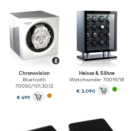
Chronovision
Heisse & Söhne
Bluetooth
Watchwinder 70019/18
70050/101.30.12
€ 3.090
€ 699