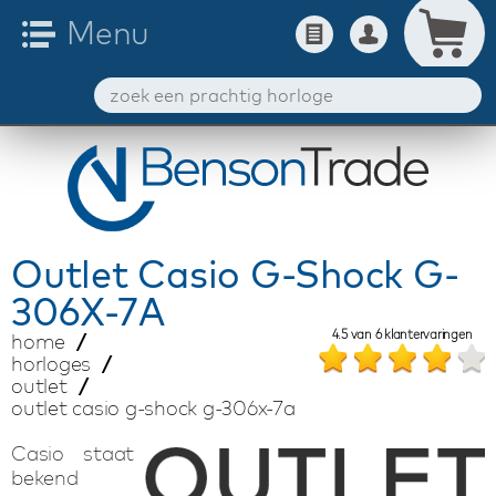
Outlet
Casio G-Shock G-
306X-7A
4.5
van
6
klantervaringen
home
horloges
outlet
outlet casio g-shock g-306x-7a
Casio staat
bekend