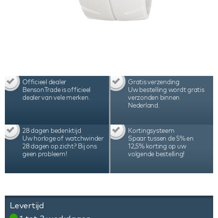
Officieel dealer
Gratis verzending
BensonTrade is officieel
Uw bestelling wordt gratis
dealer van vele merken.
verzonden binnen
Nederland.
28 dagen bedenktijd
Kortingsysteem
Uw horloge of watchwinder
Spaar tussen de 5% en
28 dagen op zicht? Bij ons
12,5% korting op uw
geen probleem!
volgende bestelling!
Levertijd