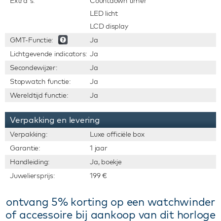
Extra's:
Countdown timer
LED licht
LCD display
GMT-Functie:
Ja
Lichtgevende indicators:
Ja
Secondewijzer:
Ja
Stopwatch functie:
Ja
Wereldtijd functie:
Ja
Verpakking en levering
Verpakking:
Luxe officiële box
Garantie:
1 jaar
Handleiding:
Ja, boekje
Juweliersprijs:
199 €
ontvang 5% korting op een watchwinder
of accessoire bij aankoop van dit horloge