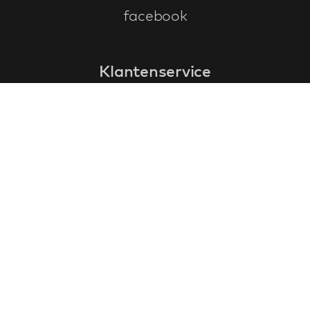
facebook
Klantenservice
faq
garantieformulier
annuleren en retourneren
algemene voorwaarden
privacy policy
Contact
contactinformatie
over ons