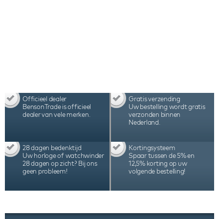
Kubik Masterbox watchwinder kan het aantal
omwentelingen en de draairichting nauwkeurig
worden ingesteld, afgestemd op de behoeften van
het specifieke automatische horloge. De Swiss
Kubik Masterbox watchwinders worden met de
hand geassembleerd in Zwitserland en staan
bekend vanwege hun kwaliteit, precisie en
duurzaamheid, hetgeen tot uiting komt in de
garantie van 3 jaar.
Officieel dealer
Gratis verzending
BensonTrade is officieel
Uw bestelling wordt gratis
dealer van vele merken.
verzonden binnen
Nederland.
28 dagen bedenktijd
Kortingsysteem
Uw horloge of watchwinder
Spaar tussen de 5% en
28 dagen op zicht? Bij ons
12,5% korting op uw
geen probleem!
volgende bestelling!