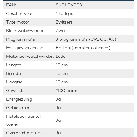
EAN:
SK01.CV003
Geschikt voor:
1 horloge
Type motor:
Zwitsers
Kleur watchwinder:
Zwart
Programma’s:
3 programma’s (CW, CC, Alt)
Energievoorziening:
Batterij (adapter optioneel)
Materiaal watchwinder:
Leder
Lengte:
10 cm
Breedte:
10 cm
Hoogte:
10 cm
Gewicht:
1100 gram
Energiezuinig:
Ja
Geluidsarm:
Ja
Instelbaar aantal
Ja
toeren:
Overwind protectie:
Ja