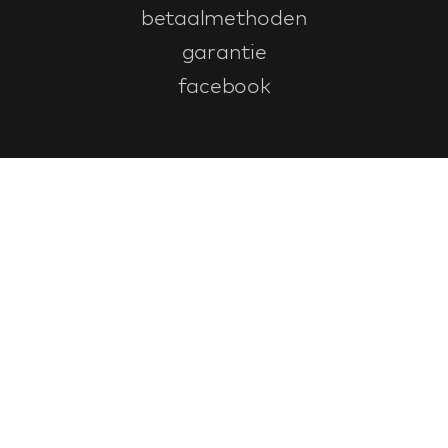
betaalmethoden
garantie
facebook
Klantenservice
faq
garantieformulier
annuleren en retourneren
algemene voorwaarden
privacy policy
Contact