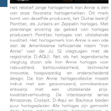
Het relatief jonge horlogemerk Iron Annie is één
van onze favoriete horlogemerken. Dit merk
komt van dezelfde producent, het Duitse bedrijf
Pointtec, als Junkers en Zeppelin horloges. Met
jarenlange ervaring op gebied van horloges
produceert Pointtec horloges van uitstekende
kwaliteit. Het horlogemerk Iron Annie is een ode
aan de Amerikaanse liefkozende naam "Iron
Annie" voor de JU 52 vliegtuigen met de
registratie D-AQUI. Net als het legendarische
vliegtuig staan alle Iron Annie horloges voor
robuustheid, betrouwbaarheid, technische
innovatie, hoogwaardig -en onderscheidend
design. De Iron Annie horlogecollectie maakt
indruk met een geavanceerd, onmiskenbaar
ontwerp met een uitstekende prijs-
kwaliteitverhouding. De interessante series
Amazonas, Cockpit, D-Aqui en Bauhaus bieden
puur horlogeplezier. Alle horloges zijn gemaakt
door hoog gekwalificeerde horlogemakers in